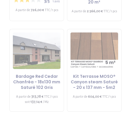
3/5
20 m²
1 avis
726,00 €
A partir de
TTC / 1 pcs
2 566,00 €
A partir de
TTC / 1 pcs
Bardage Red Cedar
Kit Terrasse MOSO®
Chanfréa - 18x130 mm
Canyon steam Saturé
Saturé 102 Gris
- 20 x 137 mm - 5m2
313,78 €
604,00 €
A partir de
TTC / 1 pcs
A partir de
TTC / 1 pcs
137,14 €
soit
/ M2