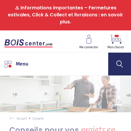
Panneau de gestion des cookies
⚠️ Informations importantes – Fermetures
estivales, Click & Collect et livraisons : en savoir
plus.
Me connecter
Mon chariot
Menu
Accueil
Conseils
projets en
Conseils pour vos