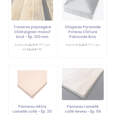
Traverse paysagère
Chapeau Pyramide
Châtaignier massif
Poteau Clôture
brut - Ép. 100 mm
Palissade Bois
44,21 €
5,42 €
A partir de
TTC / 1 pcs
A partir de
TTC / 1 pcs
14,74 €
soit
/ ML
Panneau Hêtre
Panneau Lamellé
Lamellé collé - Ép. 20
collé Hevea - Ép. 56