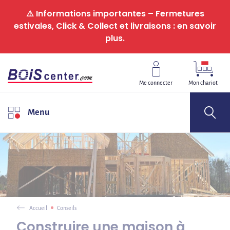
Panneau de gestion des cookies
⚠️ Informations importantes – Fermetures
estivales, Click & Collect et livraisons : en savoir
plus.
Me connecter
Mon chariot
Menu
Accueil
Conseils
Construire une maison à