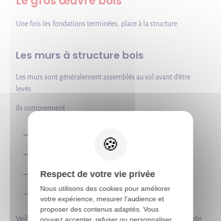
Le gros œuvre bois
Une fois les fondations terminées, place à la structure.
Les murs à structure bois
Les murs sont généralement assemblés au sol avant d’être
levés.
Ils comprennent :
X
les montants verticaux ;
les traverses ;
le
contreventement ;
Respect de votre vie privée
Nous utilisons des cookies pour améliorer
et parfois déjà une partie de l’isolation.
votre expérience, mesurer l'audience et
proposer des contenus adaptés. Vous
Veillez à être précis au moment de l’assemblage pour garantir
pouvez accepter, refuser ou personnaliser