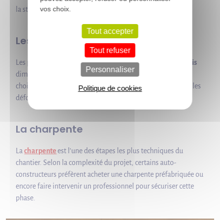
vos choix.
la stabilité de la maison.
Tout accepter
Les planchers
Tout refuser
Les planchers intermédiaires reposent sur des
solives en bois
Personnaliser
dimensionnées selon les charges à supporter. Là encore, le
choix des sections doit être fait judicieusement pour éviter les
Politique de cookies
déformations dans le temps.
La charpente
La
charpente
est l’une des étapes les plus techniques du
chantier. Selon la complexité du projet, certains auto-
constructeurs préfèrent acheter une charpente préfabriquée ou
encore faire intervenir un professionnel pour sécuriser cette
phase.