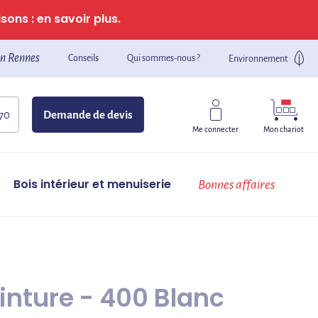
sons : en savoir plus.
n Rennes
Conseils
Qui sommes-nous ?
Environnement
 70
Demande de devis
Mon chariot
Me connecter
Bois intérieur et menuiserie
Bonnes affaires
inture - 400 Blanc