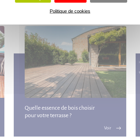
Découvrez nos
conseils & actus
Politique de cookies
Co
Quelle essence de bois choisir
pour votre terrasse ?