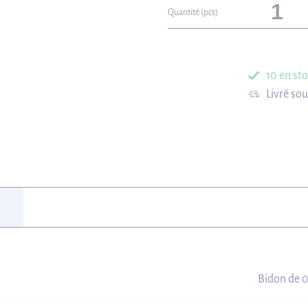
Quantité (pcs)
10 en st
Livré so
Bidon de 0,