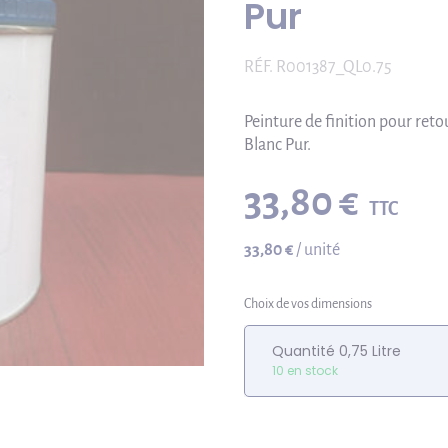
Pur
RÉF.
R001387_QL0.75
Peinture de finition pour re
Blanc Pur.
33,80 €
TTC
33,80 €
/ unité
Choix de vos dimensions
Quantité 0,75 Litre
10 en stock