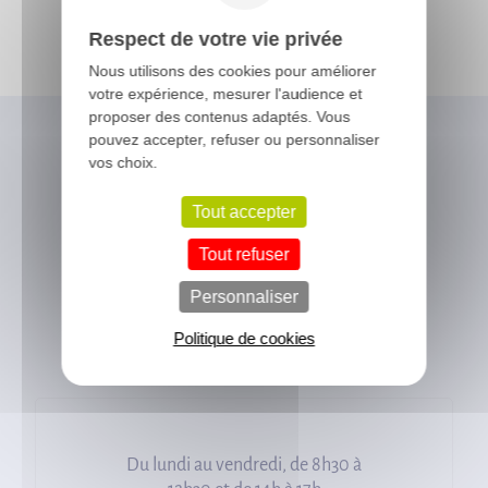
Respect de votre vie privée
Nous utilisons des cookies pour améliorer
votre expérience, mesurer l'audience et
proposer des contenus adaptés. Vous
pouvez accepter, refuser ou personnaliser
vos choix.
Vous avez besoin
d'un conseil ?
Tout accepter
Tout refuser
Notre équipe se met à votre
Personnaliser
disposition pour répondre à vos
Politique de cookies
questions.
Du lundi au vendredi, de 8h30 à