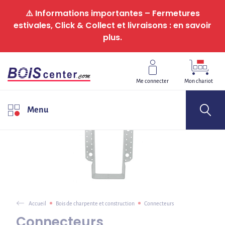
Panneau de gestion des cookies
⚠️ Informations importantes – Fermetures
estivales, Click & Collect et livraisons : en savoir
plus.
Me connecter
Mon chariot
Menu
Accueil
Bois de charpente et construction
Connecteurs
Connecteurs