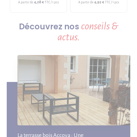
4,08 €
4,92 €
A partir de
TTC / 1 pcs
A partir de
TTC / 1 pcs
conseils &
Découvrez nos
actus.
La terrasse bois Accoya : Une