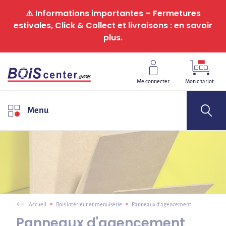
Panneau de gestion des cookies
⚠️ Informations importantes – Fermetures
estivales, Click & Collect et livraisons : en savoir
plus.
Me connecter
Mon chariot
Menu
Accueil
Bois intérieur et menuiserie
Panneaux d'agencement
Panneaux d'agencement