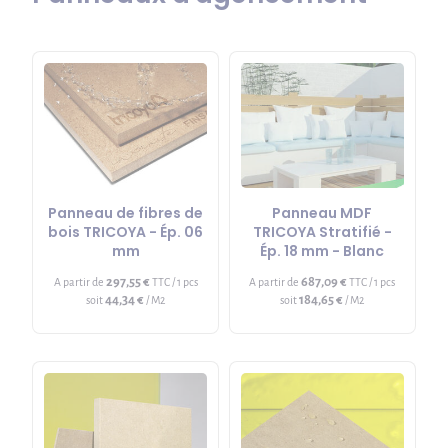
Panneau de fibres de
Panneau MDF
bois TRICOYA - Ép. 06
TRICOYA Stratifié -
mm
Ép. 18 mm - Blanc
297,55 €
687,09 €
A partir de
TTC / 1 pcs
A partir de
TTC / 1 pcs
44,34 €
184,65 €
soit
/ M2
soit
/ M2