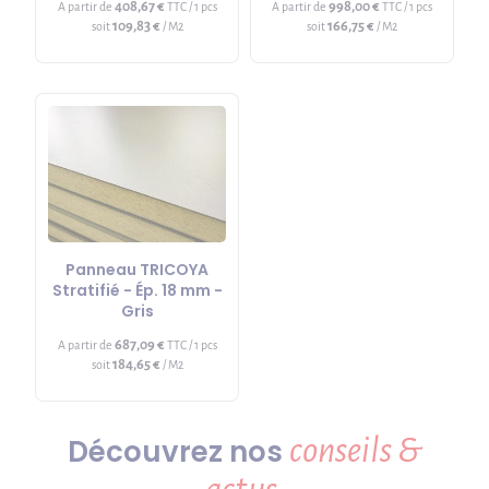
408,67 €
998,00 €
A partir de
TTC / 1 pcs
A partir de
TTC / 1 pcs
109,83 €
166,75 €
soit
/ M2
soit
/ M2
Panneau TRICOYA
Stratifié - Ép. 18 mm -
Gris
687,09 €
A partir de
TTC / 1 pcs
184,65 €
soit
/ M2
conseils &
Découvrez nos