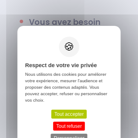
Vous avez besoin
d'un conseil ?
X
Notre équipe se met à votre
disposition pour répondre à vos
Respect de votre vie privée
questions.
Nous utilisons des cookies pour améliorer
votre expérience, mesurer l'audience et
proposer des contenus adaptés. Vous
pouvez accepter, refuser ou personnaliser
vos choix.
Du lundi au vendredi, de 8h30 à
12h30 et de 14h à 17h
Tout accepter
Tout refuser