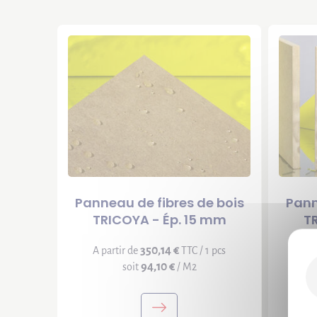
Panneau de fibres de bois
Pann
TRICOYA - Ép. 15 mm
T
350,14 €
A partir de
TTC / 1 pcs
A p
94,10 €
soit
/ M2