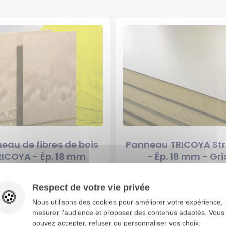
eau de fibres de bois
Panneau TRICOYA Stra
RICOYA - Ép. 18 mm
- Ép. 18 mm - Gri
408,67 €
687,09 €
artir de
TTC / 1 pcs
A partir de
TTC / 1
Respect de votre vie privée
109,83 €
184,65 €
soit
/ M2
soit
/ M2
Nous utilisons des cookies pour améliorer votre expérience,
mesurer l'audience et proposer des contenus adaptés. Vous
pouvez accepter, refuser ou personnaliser vos choix.