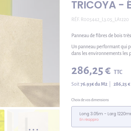
TRICOYA - 
RÉF.
R005442_L3.05_LA1220
Panneau de fibres de bois très
Un panneau performant qui per
dans les environnements les 
286,25 €
TTC
Soit
76.93
€ du M2
|
286,25 €
Choix de vos dimensions
Long 3.05m - Larg 1220
En réappro