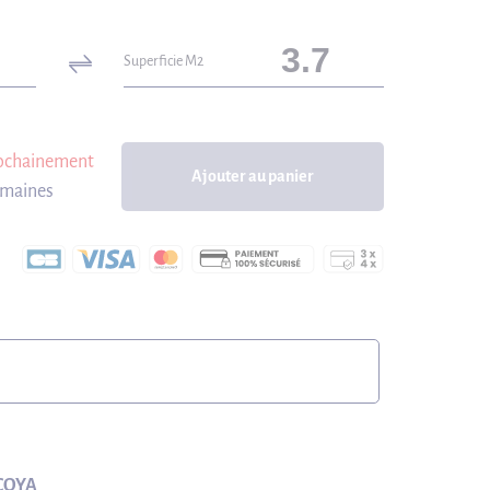
Superficie M2
rochainement
Ajouter au panier
emaines
COYA