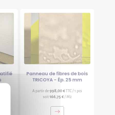
tifié
Panneau de fibres de bois
s
TRICOYA - Ép. 25 mm
X
998,00 €
 pcs
A partir de
TTC / 1 pcs
166,75 €
soit
/ M2