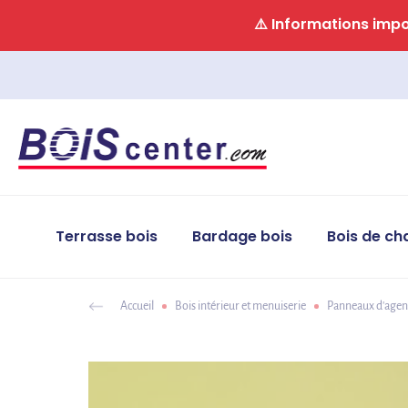
Panneau de gestion des cookies
⚠️ Informations impor
Terrasse bois
Bardage bois
Bois de ch
Accueil
Bois intérieur et menuiserie
Panneaux d'age