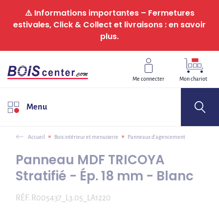
Panneau de gestion des cookies
⚠️ Informations importantes – Fermetures
estivales, Click & Collect et livraisons : en savoir
plus.
Me connecter
Mon chariot
Menu
Accueil
Bois intérieur et menuiserie
Panneaux d'agencement
Panneau MDF TRICOYA
Stratifié - Ép. 18 mm - Blanc
RÉF.
R005437_L3.05_LA1220