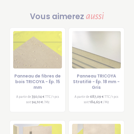
aussi
Vous aimerez
Panneau de fibres de
Panneau TRICOYA
bois TRICOYA - Ép. 15
Stratifié - Ép. 18 mm -
mm
Gris
350,14 €
687,09 €
A partir de
TTC / 1 pcs
A partir de
TTC / 1 pcs
94,10 €
184,65 €
soit
/ M2
soit
/ M2