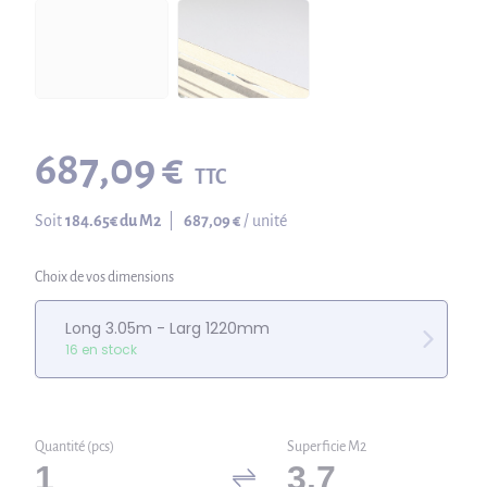
687,09 €
TTC
Soit
184.65
€ du M2
|
687,09 €
/ unité
Choix de vos dimensions
Long 3.05m - Larg 1220mm
16 en stock
Quantité (pcs)
Superficie M2