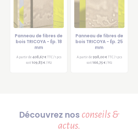
Panneau de fibres de
Panneau de fibres de
bois TRICOYA - Ép. 18
bois TRICOYA - Ép. 25
mm
mm
408,67 €
998,00 €
A partir de
TTC / 1 pcs
A partir de
TTC / 1 pcs
109,83 €
166,75 €
soit
/ M2
soit
/ M2
conseils &
Découvrez nos
actus.