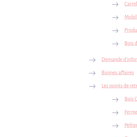
Carre
Mobil
Produ
Bois 
Demande d'info
Bonnes affaires
Les points de ret
Bois 
Fermet
Peltie