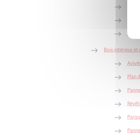
Carré
Pergo
Bois 
Bois intérieur et
Avivés
Plan d
Panne
Revêt
Parqu
Pannea