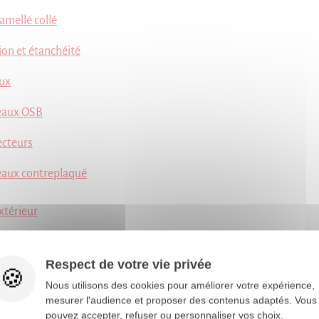
amellé collé
ion et étanchéité
ux
eaux OSB
cteurs
aux contreplaqué
térieur
aité classe 4
Respect de votre vie privée
rse paysagère
Nous utilisons des cookies pour améliorer votre expérience,
mesurer l'audience et proposer des contenus adaptés. Vous
ade et clôture
pouvez accepter, refuser ou personnaliser vos choix.