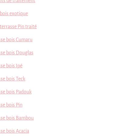
its de traitement
bois exotique
errasse Pin traité
sse bois Cumaru
sse bois Douglas
se bois Ipé
sse bois Teck
sse bois Padouk
se bois Pin
sse bois Bambou
sse bois Acacia