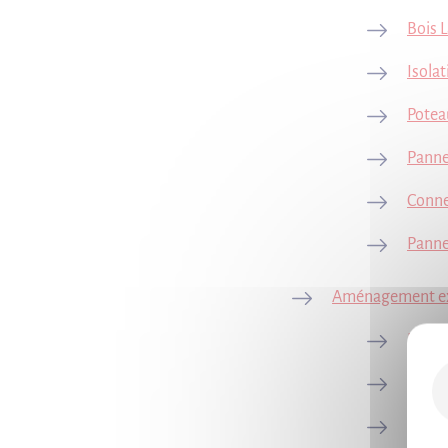
Bois L
Isolat
Potea
Pann
Conne
Panne
Aménagement ex
Pin tr
Trave
Paliss