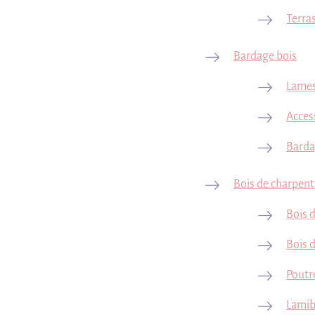
Terra
Bardage bois
Lames
Access
Barda
Bois de charpent
Bois 
Bois 
Poutre
Lamib