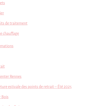
lets
ier
its de traitement
de chauffage
rmations
rait
Center Rennes
ure estivale des points de retrait – Été 2025
r Bois