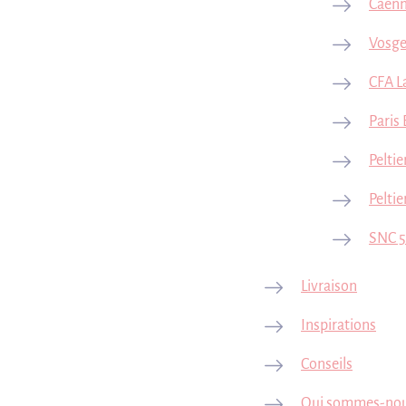
Caenn
Vosge
CFA L
Paris 
Peltie
Pelti
SNC 5
Livraison
Inspirations
Conseils
Qui sommes-nou