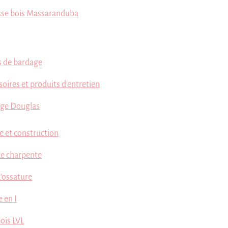
sse bois Massaranduba
 de bardage
oires et produits d'entretien
ge Douglas
e et construction
de charpente
d'ossature
 en I
ois LVL