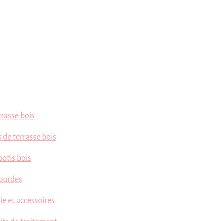
rrasse bois
 de terrasse bois
botis bois
ourdes
ie et accessoires