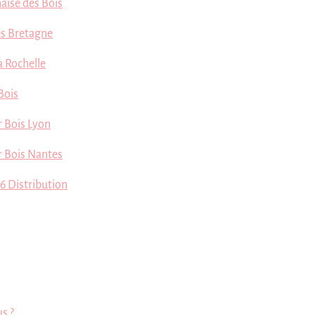
aise des Bois
s Bretagne
a Rochelle
Bois
r Bois Lyon
er Bois Nantes
6 Distribution
s ?