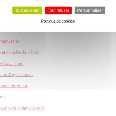
 potager
Tout accepter
Tout refuser
Personnaliser
la Bois
Politique de cookies
Exotique Extérieur
 menuiserie
 et planches bois brut
e travail bois
aux d'agencement
ement intérieur
ets
ux 3 plis et lamellé-collé