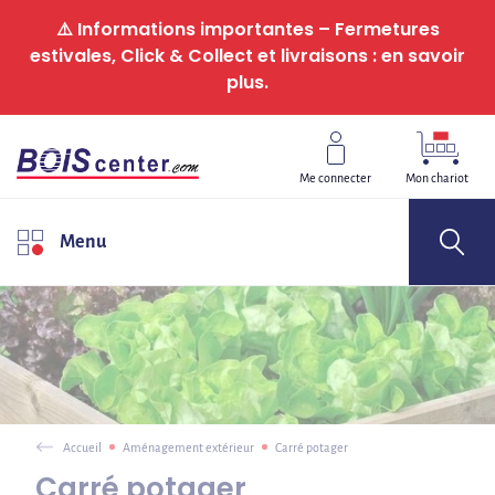
Panneau de gestion des cookies
⚠️ Informations importantes – Fermetures
estivales, Click & Collect et livraisons : en savoir
plus.
Me connecter
Mon chariot
Menu
Accueil
Aménagement extérieur
Carré potager
Carré potager