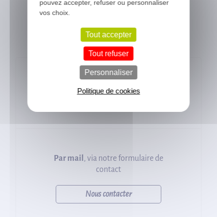
pouvez accepter, refuser ou personnaliser
Notre équipe se met à votre
vos choix.
disposition pour répondre à vos
questions.
Tout accepter
Tout refuser
Personnaliser
Du lundi au vendredi, de 8h30 à
Politique de cookies
12h30 et de 14h à 17h
Par mail
, via notre formulaire de
contact
Nous contacter