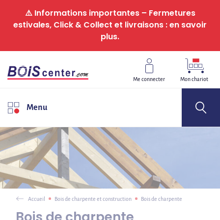
Panneau de gestion des cookies
⚠️ Informations importantes – Fermetures
estivales, Click & Collect et livraisons : en savoir
plus.
Me connecter
Mon chariot
Menu
Accueil
Bois de charpente et construction
Bois de charpente
Bois de charpente