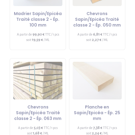
Madrier Sapin/Epicéa
Chevrons
Traité classe 2 - Ép.
Sapin/Epicéa Traité
100 mm
classe 2 - Ép. 050 mm
99,90 €
6,81 €
A partir de
TTC / 1 pcs
A partir de
TTC / 1 pcs
19,59 €
2,27 €
soit
/ ML
soit
/ ML
Chevrons
Planche en
Sapin/Epicéa Traité
Sapin/Epicéa - Ép. 25
classe 2 - Ép. 063 mm
mm
5,03 €
7,38 €
A partir de
TTC / 1 pcs
A partir de
TTC / 1 pcs
1,68 €
2,24 €
soit
/ ML
soit
/ ML