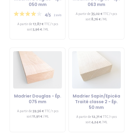
050 mm
063 mm
35,02 €
A partir de
TTC / 1 pcs
4/5
2 avis
8,76 €
soit
/ ML
17,87 €
A partir de
TTC / 1 pcs
5,96 €
soit
/ ML
Madrier Douglas - Ép.
Madrier Sapin/Epicéa
075 mm
Traité classe 2 - Ép.
50 mm
59,56 €
A partir de
TTC / 1 pcs
11,91 €
soit
/ ML
12,71 €
A partir de
TTC / 1 pcs
4,24 €
soit
/ ML