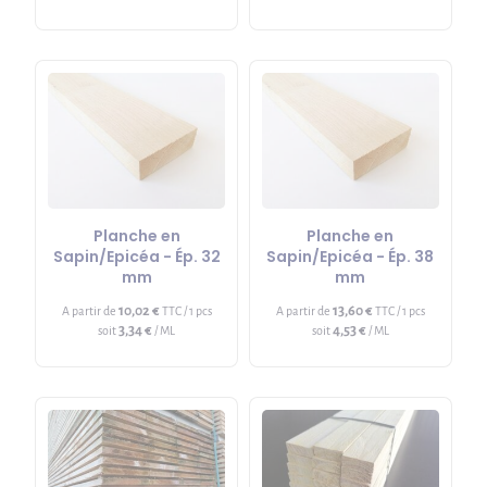
Planche en
Planche en
Sapin/Epicéa - Ép. 32
Sapin/Epicéa - Ép. 38
mm
mm
10,02 €
13,60 €
A partir de
TTC / 1 pcs
A partir de
TTC / 1 pcs
3,34 €
4,53 €
soit
/ ML
soit
/ ML