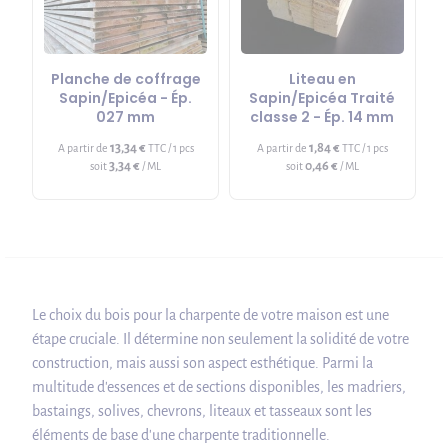
Planche de coffrage
Liteau en
Sapin/Epicéa - Ép.
Sapin/Epicéa Traité
027 mm
classe 2 - Ép. 14 mm
13,34 €
1,84 €
A partir de
TTC / 1 pcs
A partir de
TTC / 1 pcs
3,34 €
0,46 €
soit
/ ML
soit
/ ML
Le choix du bois pour la charpente de votre maison est une
étape cruciale. Il détermine non seulement la solidité de votre
construction, mais aussi son aspect esthétique. Parmi la
multitude d'essences et de sections disponibles, les madriers,
bastaings, solives, chevrons, liteaux et tasseaux sont les
éléments de base d'une charpente traditionnelle.