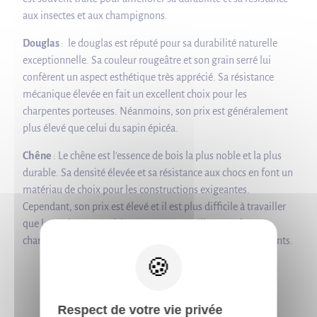
aux insectes et aux champignons.
Douglas
: le douglas est réputé pour sa durabilité naturelle
exceptionnelle. Sa couleur rougeâtre et son grain serré lui
confèrent un aspect esthétique très apprécié. Sa résistance
mécanique élevée en fait un excellent choix pour les
charpentes porteuses. Néanmoins, son prix est généralement
plus élevé que celui du sapin épicéa.
Chêne
: Le chêne est l'essence de bois la plus noble et la plus
durable. Sa densité élevée et sa résistance aux chocs en font un
matériau de choix pour les constructions exigeantes.
Cependant, son prix est élevé et il est plus difficile à travailler
que les résineux. Le chêne est souvent utilisé pour les
X
charpentes apparentes et les éléments structuraux importants.
Respect de votre vie privée