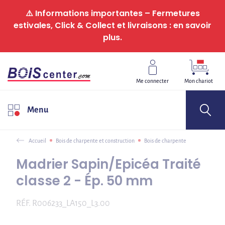
Panneau de gestion des cookies
⚠️ Informations importantes – Fermetures
estivales, Click & Collect et livraisons : en savoir
plus.
Me connecter
Mon chariot
Menu
Accueil
Bois de charpente et construction
Bois de charpente
Madrier Sapin/Epicéa Traité
classe 2 - Ép. 50 mm
RÉF.
R006233_LA150_L3.00