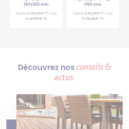
180x180 mm
090 mm
127,01 €
97,77 €
A partir de
TTC / 1 pcs
A partir de
TTC / 1 pcs
50,80 €
32,59 €
soit
/ ML
soit
/ ML
conseils &
Découvrez nos
actus.