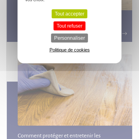
Tout accepter
Marches escalier bois : optez pour
Tout refuser
les panneaux lamellé collé
Personnaliser
Politique de cookies
Comment protéger et entretenir les