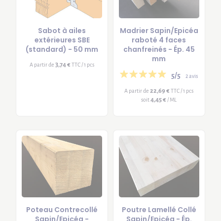
Sabot à ailes
Madrier Sapin/Epicéa
extérieures SBE
raboté 4 faces
(standard) - 50 mm
chanfreinés - Ép. 45
mm
3,74 €
A partir de
TTC / 1 pcs
5/5
2 avis
22,69 €
A partir de
TTC / 1 pcs
4,45 €
soit
/ ML
Poteau Contrecollé
Poutre Lamellé Collé
Sapin/Epicéa -
Sapin/Epicéa - Ép.