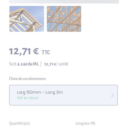
12,71 €
TTC
Soit
4.24
€ du ML
|
12,71 €
/ unité
Choix de vos dimensions
Larg 150mm - Long 3m
100 en stock
Quantité (pcs)
Longueur ML