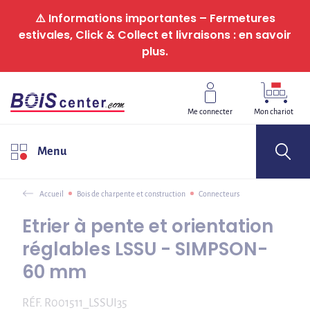
Panneau de gestion des cookies
⚠️ Informations importantes – Fermetures
estivales, Click & Collect et livraisons : en savoir
plus.
Me connecter
Mon chariot
Menu
Accueil
Bois de charpente et construction
Connecteurs
Etrier à pente et orientation
réglables LSSU - SIMPSON-
60 mm
RÉF.
R001511_LSSUI35