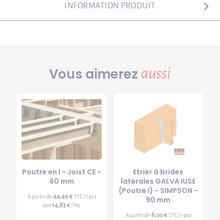
INFORMATION PRODUIT
aussi
Vous aimerez
Poutre en I - Joist CE -
Etrier à brides
60 mm
latérales GALVA IUSE
(Poutre I) - SIMPSON -
44,49 €
A partir de
TTC / 1 pcs
90 mm
14,83 €
soit
/ ML
8,00 €
A partir de
TTC / 1 pcs