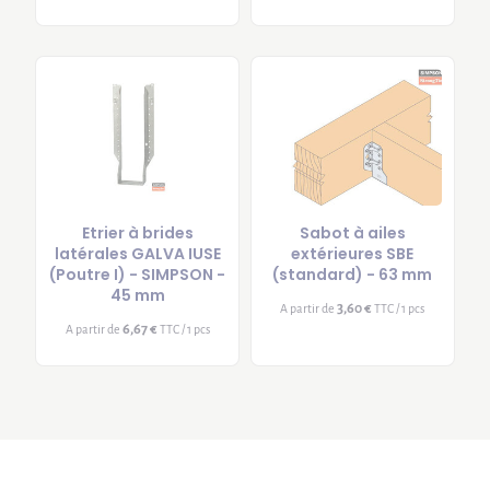
Etrier à brides
Sabot à ailes
latérales GALVA IUSE
extérieures SBE
(Poutre I) - SIMPSON -
(standard) - 63 mm
45 mm
3,60 €
A partir de
TTC / 1 pcs
6,67 €
A partir de
TTC / 1 pcs