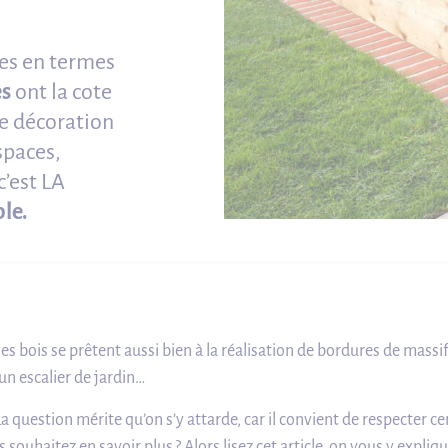
tes en termes
es
ont la cote
de décoration
spaces,
’est LA
le.
es bois se prêtent aussi bien à la réalisation de bordures de massi
’un escalier de jardin…
La question mérite qu’on s’y attarde, car il convient de respecter ce
uhaitez en savoir plus ? Alors lisez cet article, on vous y expli