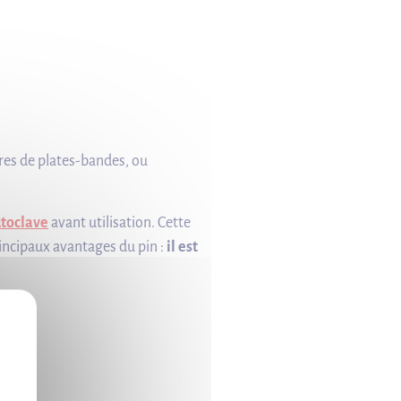
ures de plates-bandes, ou
utoclave
avant utilisation. Cette
rincipaux avantages du pin :
il est
X