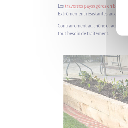
Les
traverses paysagères en bois e
Extrêmement résistantes aux intempér
Contrairement au chêne et au pin, l'A
tout besoin de traitement.