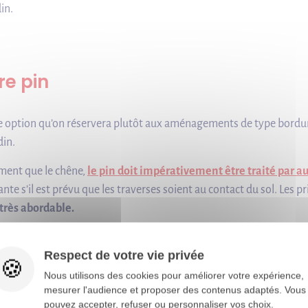
in.
e pin
st une option qu’on réservera plutôt aux aménagements de type bord
din.
ement que le chêne,
le pin doit impérativement être traité par a
te s’il est prévu que les traverses soient au contact du sol. Les p
très abordable.
Respect de votre vie privée
re Azobé
Nous utilisons des cookies pour améliorer votre expérience,
mesurer l'audience et proposer des contenus adaptés. Vous
pouvez accepter, refuser ou personnaliser vos choix.