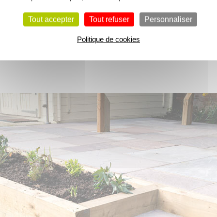
xotique Azobé
sont le choix idéal pour une construction durable et 
Tout accepter
Tout refuser
Personnaliser
ies et aux insectes, elles offrent une solution robuste et naturel
Politique de cookies
zobé, grâce à sa densité et à ses tanins, offre une durabilité natur