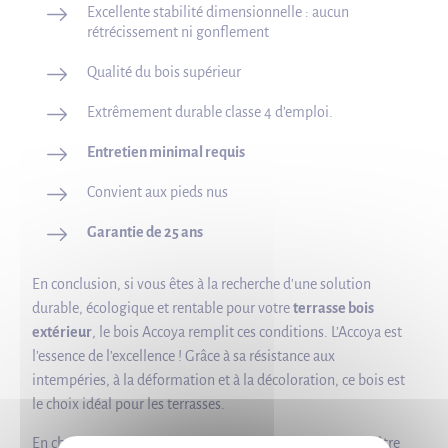
Excellente stabilité dimensionnelle : aucun
rétrécissement ni gonflement
Qualité du bois supérieur
Extrêmement durable classe 4 d’emploi.
Entretien minimal requis
Convient aux pieds nus
Garantie de 25 ans
En conclusion, si vous êtes à la recherche d'une solution
durable, écologique et rentable pour votre
terrasse bois
extérieur
, le bois Accoya remplit ces conditions. L’Accoya est
l’essence de l’excellence ! Grâce à sa résistance aux
intempéries, à la déformation et à la décoloration, ce bois est
le choix idéal pour les terrasses.
En choisissant une terrasse en bois Accoya, vous pouvez être