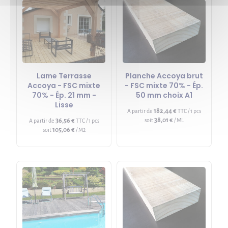
Lame Terrasse
Planche Accoya brut
Accoya - FSC mixte
- FSC mixte 70% - Ép.
70% - Ép. 21 mm -
50 mm choix A1
Lisse
182,44 €
A partir de
TTC / 1 pcs
38,01 €
36,56 €
soit
/ ML
A partir de
TTC / 1 pcs
105,06 €
soit
/ M2