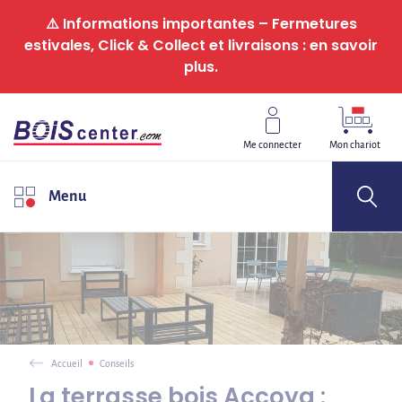
Panneau de gestion des cookies
⚠️ Informations importantes – Fermetures
estivales, Click & Collect et livraisons : en savoir
plus.
Me connecter
Mon chariot
Menu
Accueil
Conseils
La terrasse bois Accoya :