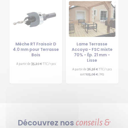
Mèche RT Fraisoir D
Lame Terrasse
4.0 mm pour Terrasse
Accoya - FSC mixte
Bois
70% - Ép. 21 mm -
Lisse
35,20 €
A partir de
TTC / 1 pcs
36,56 €
A partir de
TTC / 1 pcs
105,06 €
soit
/ M2
conseils &
Découvrez nos