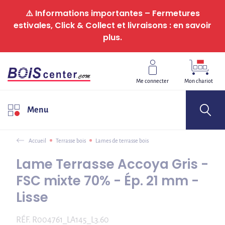
Panneau de gestion des cookies
⚠️ Informations importantes – Fermetures
estivales, Click & Collect et livraisons : en savoir
plus.
Me connecter
Mon chariot
Menu
Accueil
Terrasse bois
Lames de terrasse bois
Lame Terrasse Accoya Gris -
FSC mixte 70% - Ép. 21 mm -
Lisse
RÉF.
R004761_LA145_L3.60