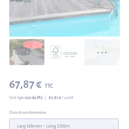
67,87 €
TTC
Soit
130.02
€ du M2
|
67,87 €
/ unité
Choix de vos dimensions
Larg 145mm - Long 3.60m