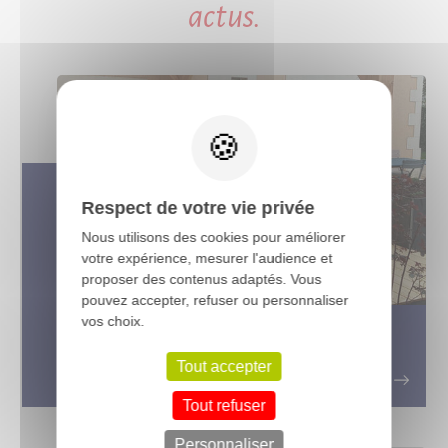
actus.
X
Respect de votre vie privée
Nous utilisons des cookies pour améliorer
votre expérience, mesurer l'audience et
proposer des contenus adaptés. Vous
pouvez accepter, refuser ou personnaliser
vos choix.
La terrasse bois Accoya : Une
solution durable et écologique
Tout accepter
Tout refuser
Personnaliser