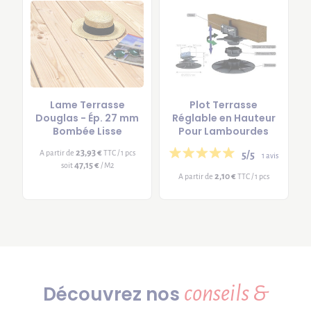
Lame Terrasse
Plot Terrasse
Douglas - Ép. 27 mm
Réglable en Hauteur
Bombée Lisse
Pour Lambourdes
23,93 €
A partir de
TTC / 1 pcs
5/5
1 avis
47,15 €
soit
/ M2
2,10 €
A partir de
TTC / 1 pcs
conseils &
Découvrez nos