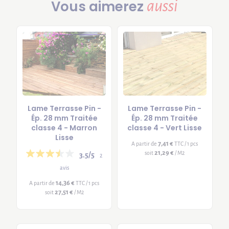
aussi
Vous aimerez
Lame Terrasse Pin -
Lame Terrasse Pin -
Ép. 28 mm Traitée
Ép. 28 mm Traitée
classe 4 - Marron
classe 4 - Vert Lisse
Lisse
7,41 €
A partir de
TTC / 1 pcs
21,29 €
soit
/ M2
3.5/5
2
avis
14,36 €
A partir de
TTC / 1 pcs
27,51 €
soit
/ M2