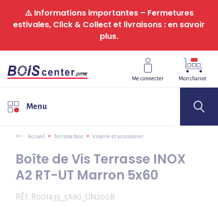
Panneau de gestion des cookies
⚠️ Informations importantes – Fermetures
estivales, Click & Collect et livraisons : en savoir
plus.
Me connecter
Mon chariot
Menu
Accueil
Terrasse bois
Visserie et accessoires
Boîte de Vis Terrasse INOX
A2 RT-UT Marron 5x60
RÉF.
R001433_5X60_UN200B