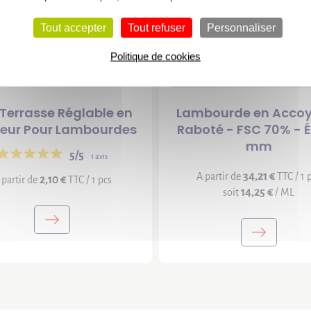
Tout accepter
Tout refuser
Personnaliser
Politique de cookies
 Terrasse Réglable en
Lambourde en Acco
eur Pour Lambourdes
Raboté - FSC 70% - É
mm
5/5
1 avis
34,21 €
A partir de
TTC / 1 
2,10 €
 partir de
TTC / 1 pcs
14,25 €
soit
/ ML