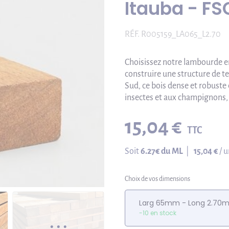
Itauba - FS
RÉF.
R005159_LA065_L2.70
Choisissez notre lambourde en
construire une structure de te
Sud, ce bois dense et robuste
insectes et aux champignons, 
15,04 €
TTC
Soit
6.27
€ du ML
|
15,04 €
/ u
Choix de vos dimensions
Larg 65mm - Long 2.70
-10 en stock