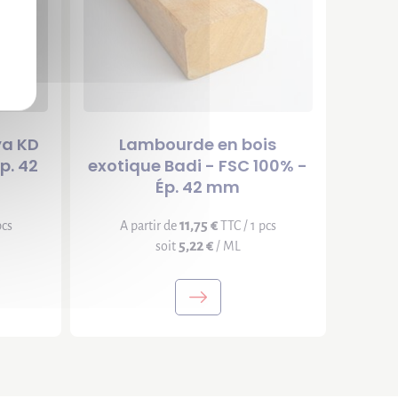
ya KD
Lambourde en bois
p. 42
exotique Badi - FSC 100% -
Ép. 42 mm
11,75 €
pcs
A partir de
TTC / 1 pcs
5,22 €
soit
/ ML