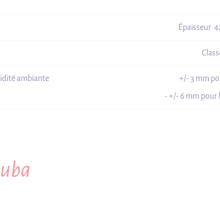
Épaisseur 
Class
idité ambiante
+/- 3 mm po
- +/- 6 mm pour 
auba