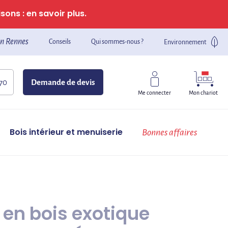
sons : en savoir plus.
n Rennes
Conseils
Qui sommes-nous ?
Environnement
 70
Demande de devis
Mon chariot
Me connecter
Bois intérieur et menuiserie
Bonnes affaires
en bois exotique