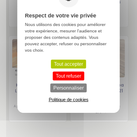
Longueurs Courtes
13,37 €
A partir de
TTC / 1 pcs
5,57 €
soit
/ ML
6,85 €
A partir de
TTC / 1 pcs
Respect de votre vie privée
49,73 €
soit
/ M2
Nous utilisons des cookies pour améliorer
votre expérience, mesurer l'audience et
proposer des contenus adaptés. Vous
pouvez accepter, refuser ou personnaliser
-20%
vos choix.
Tout accepter
Tout refuser
Kit Terrasse ITAUBA
Lame Terrasse Itauba
Personnaliser
Lisse 21x145 mm - 20
KD - FSC 100% - Ép. 21
m²
mm - Lisse
Politique de cookies
2 606,00 €
22,31 €
A partir de
TTC / 1 pcs
A partir de
TTC / 1 pcs
83,17 €
soit
/ M2