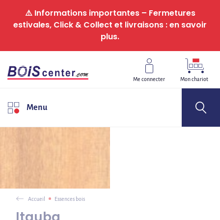
Panneau de gestion des cookies
⚠️ Informations importantes – Fermetures
estivales, Click & Collect et livraisons : en savoir
plus.
Me connecter
Mon chariot
Menu
Accueil
Essences bois
Itauba