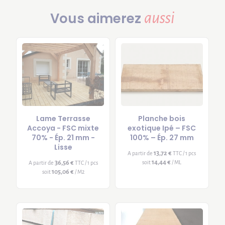
aussi
Vous aimerez
Lame Terrasse
Planche bois
Accoya - FSC mixte
exotique Ipé – FSC
70% - Ép. 21 mm -
100% – Ép. 27 mm
Lisse
13,72 €
A partir de
TTC / 1 pcs
14,44 €
36,56 €
soit
/ ML
A partir de
TTC / 1 pcs
105,06 €
soit
/ M2