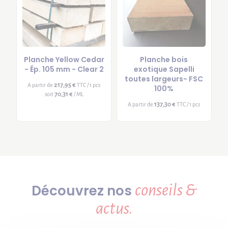
Planche Yellow Cedar
Planche bois
- Ép. 105 mm - Clear 2
exotique Sapelli
toutes largeurs- FSC
217,95 €
A partir de
TTC / 1 pcs
100%
70,31 €
soit
/ ML
137,30 €
A partir de
TTC / 1 pcs
conseils &
Découvrez nos
actus.