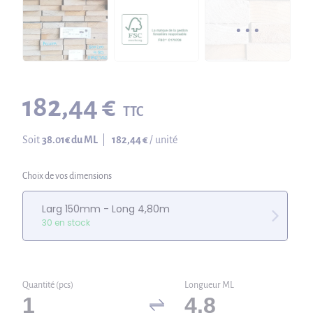
182,44 €
TTC
Soit
38.01
€ du ML
|
182,44 €
/ unité
Choix de vos dimensions
Larg 150mm - Long 4,80m
30 en stock
Quantité (pcs)
Longueur ML