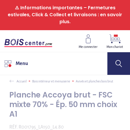
Panneau de gestion des cookies
⚠️ Informations importantes – Fermetures
estivales, Click & Collect et livraisons : en savoir
plus.
Me connecter
Mon chariot
Menu
Accueil
Bois intérieur et menuiserie
Avivés et planches bois brut
Planche Accoya brut - FSC
mixte 70% - Ép. 50 mm choix
A1
RÉF.
R001795_LA150_L4.80