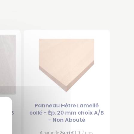
X
ellé
Panneau Hêtre Lamellé
ix A/B
collé - Ép. 20 mm choix A/B
- Non Abouté
29,31 €
 pcs
A partir de
TTC / 1 pcs