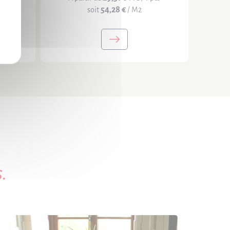
54,28 €
soit
/ M2
.