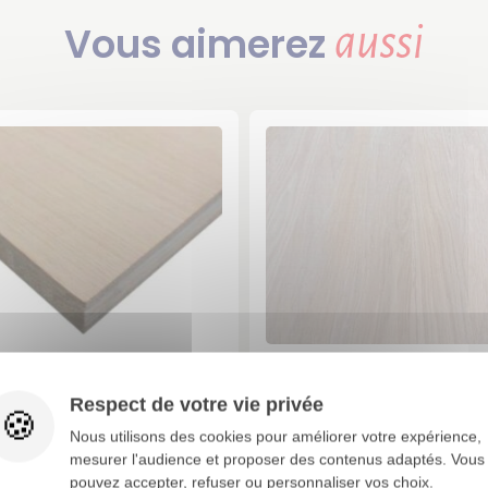
Vous aimerez
aussi
eau 3 Plis Chêne - Ép.
Panneau Chêne Lam
Respect de votre vie privée
20 mm choix A/B
collé - Ép. 19 mm cho
- Non Abouté
Nous utilisons des cookies pour améliorer votre expérience,
418,85 €
artir de
TTC / 1 pcs
mesurer l'audience et proposer des contenus adaptés. Vous
203,08 €
pouvez accepter, refuser ou personnaliser vos choix.
soit
/ M2
154,34 €
A partir de
TTC / 1