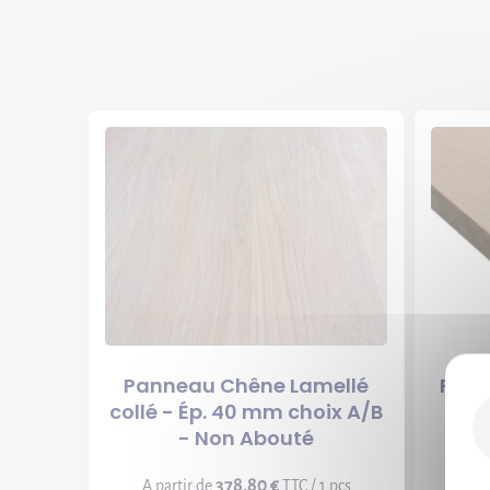
Panneau Chêne Lamellé
Pann
collé - Ép. 40 mm choix A/B
- Non Abouté
A p
378,80 €
A partir de
TTC / 1 pcs