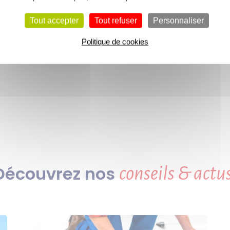
127,55 €
soit
/ M2
Tout accepter
Tout refuser
Personnaliser
Politique de cookies
Découvrez nos
conseils & actus