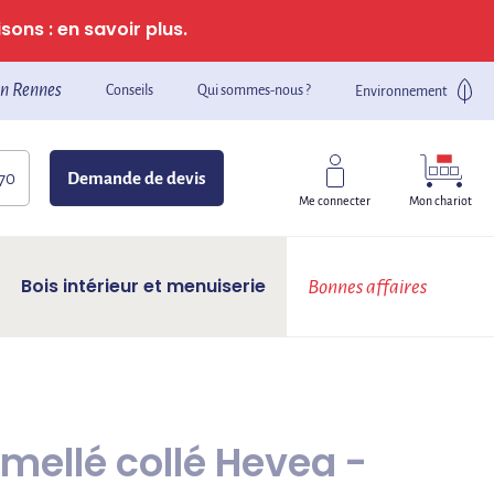
sons : en savoir plus.
n Rennes
Conseils
Qui sommes-nous ?
Environnement
 70
Demande de devis
Mon chariot
Me connecter
Bois intérieur et menuiserie
Bonnes affaires
ellé collé Hevea -