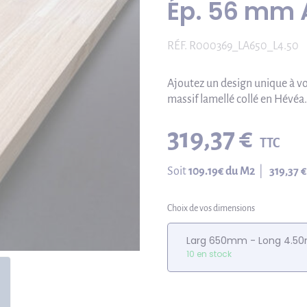
Ép. 56 mm 
RÉF.
R000369_LA650_L4.50
Ajoutez un design unique à v
massif lamellé collé en Hévéa.
319,37 €
TTC
Soit
109.19
€ du M2
|
319,37 €
Choix de vos dimensions
Larg 650mm - Long 4.5
10 en stock