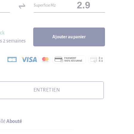
Superficie M2
ock
Ajouter au panier
us 2 semaines
ENTRETIEN
llé
Abouté