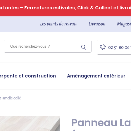
tantes – Fermetures estivales, Click & Collect et livrai
Les points de retrait
Livraison
Magasi
02 51 80 06
arpente et construction
Aménagement extérieur
t lamellé-collé
Panneau Lam