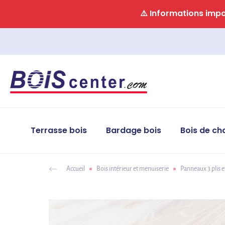
Panneau de gestion des cookies
⚠️ Informations impor
Terrasse bois
Bardage bois
Bois de ch
Accueil
Bois intérieur et menuiserie
Panneaux 3 plis e