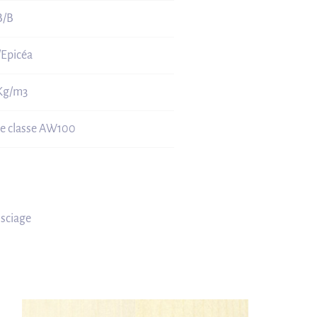
B/B
/Epicéa
Kg/m3
te classe AW100
 sciage