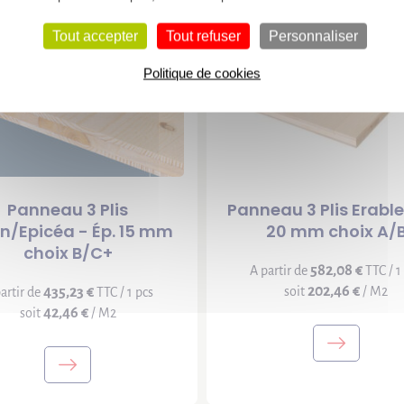
Tout accepter
Tout refuser
Personnaliser
Politique de cookies
Panneau 3 Plis
Panneau 3 Plis Erable
n/Epicéa - Ép. 15 mm
20 mm choix A/
choix B/C+
582,08 €
A partir de
TTC / 1
202,46 €
435,23 €
soit
/ M2
artir de
TTC / 1 pcs
42,46 €
soit
/ M2