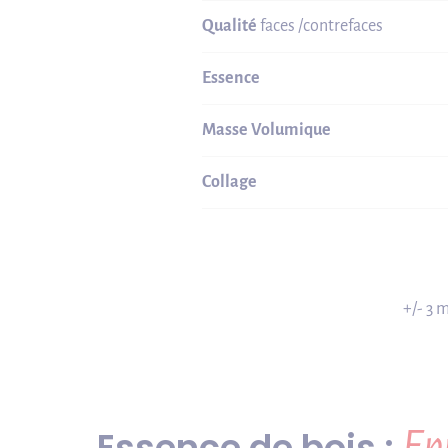
Qualité
faces /contrefaces
Essence
Masse Volumique
Collage
+/- 3 
Essence de bois :
Ep