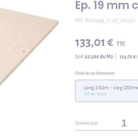
Ép. 19 mm 
RÉF.
R005399_L2.50_LA1250
133,01 €
TTC
Soit
42.56
€ du M2
|
133,01 €
Choix de vos dimensions
Long 2.50m - Larg 1250
140 en stock
Quantité (pcs)