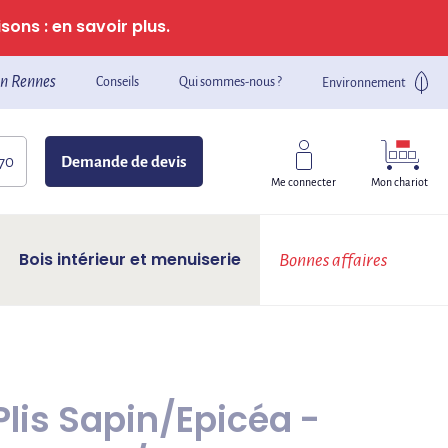
sons : en savoir plus.
n Rennes
Conseils
Qui sommes-nous ?
Environnement
 70
Demande de devis
Mon chariot
Me connecter
Bois intérieur et menuiserie
Bonnes affaires
lis Sapin/Epicéa -