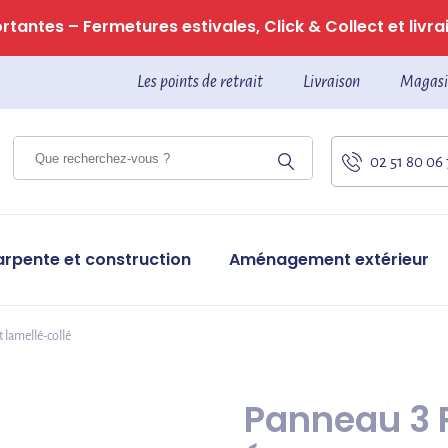
tantes – Fermetures estivales, Click & Collect et livrai
Les points de retrait
Livraison
Magasi
02 51 80 06
arpente et construction
Aménagement extérieur
t lamellé-collé
Panneau 3 P