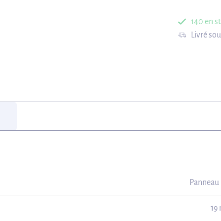
140 en s
Livré so
Panneau 
19