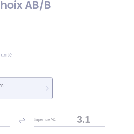
choix AB/B
/ unité
mm
Superficie M2