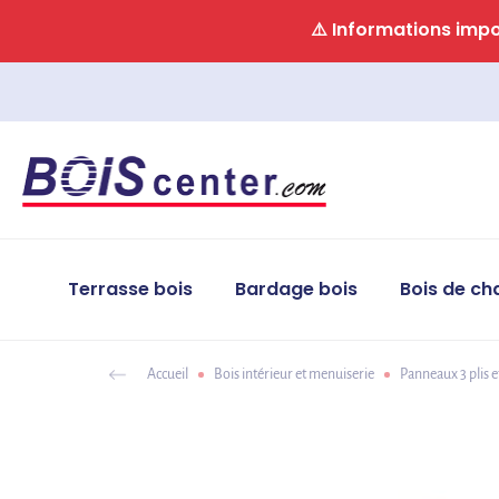
Panneau de gestion des cookies
⚠️ Informations impor
Terrasse bois
Bardage bois
Bois de ch
Accueil
Bois intérieur et menuiserie
Panneaux 3 plis e