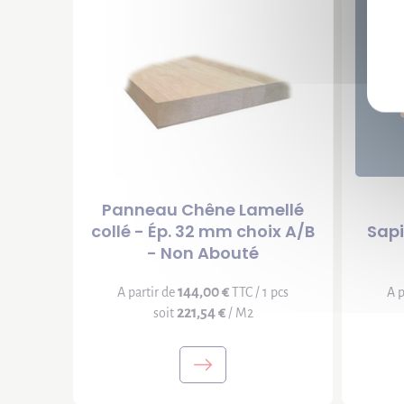
Panneau Chêne Lamellé
collé - Ép. 32 mm choix A/B
Sapi
- Non Abouté
144,00 €
A partir de
TTC / 1 pcs
A p
221,54 €
soit
/ M2