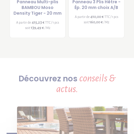
Panneau Multi-plis
Panneau 3 Plis Hêtre -
BAMBOU Moso
Ép. 20 mm choix A/B
Density Tiger - 20 mm
410,00 €
A partir de
TTC / 1 pcs
160,00 €
415,23 €
soit
/ M2
A partir de
TTC / 1 pcs
139,49 €
soit
/ M2
conseils &
Découvrez nos
actus.