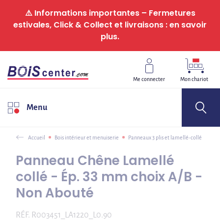
Panneau de gestion des cookies
⚠️ Informations importantes – Fermetures
estivales, Click & Collect et livraisons : en savoir
plus.
Me connecter
Mon chariot
Menu
Accueil
Bois intérieur et menuiserie
Panneaux 3 plis et lamellé-collé
Panneau Chêne Lamellé
collé - Ép. 33 mm choix A/B -
Non Abouté
RÉF.
R003451_LA1220_L0.90