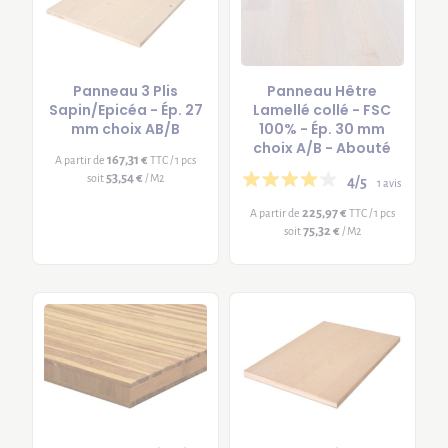
Panneau 3 Plis
Panneau Hêtre
Sapin/Epicéa - Ép. 27
Lamellé collé - FSC
mm choix AB/B
100% - Ép. 30 mm
choix A/B - Abouté
167,31 €
A partir de
TTC / 1 pcs
53,54 €
soit
/ M2
4/5
1 avis
225,97 €
A partir de
TTC / 1 pcs
75,32 €
soit
/ M2