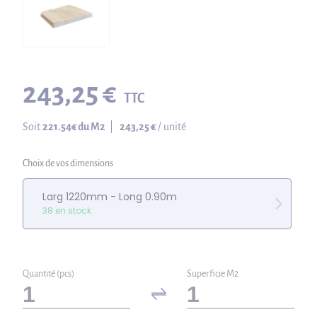
243,25 €
TTC
Soit
221.54
€ du M2
|
243,25 €
/ unité
Choix de vos dimensions
Larg 1220mm - Long 0.90m
38 en stock
Quantité (pcs)
Superficie M2