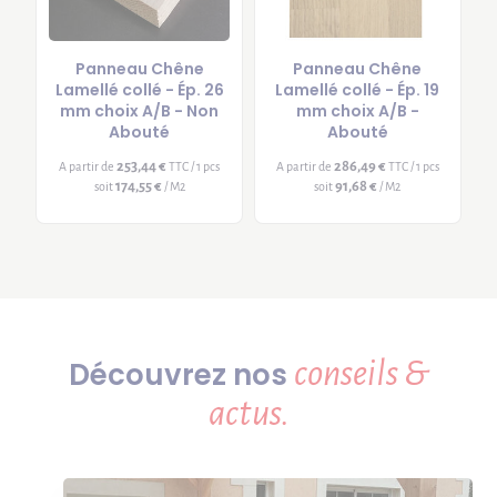
Panneau Chêne
Panneau Chêne
Lamellé collé - Ép. 26
Lamellé collé - Ép. 19
mm choix A/B - Non
mm choix A/B -
Abouté
Abouté
253,44 €
286,49 €
A partir de
TTC / 1 pcs
A partir de
TTC / 1 pcs
174,55 €
91,68 €
soit
/ M2
soit
/ M2
conseils &
Découvrez nos
actus.