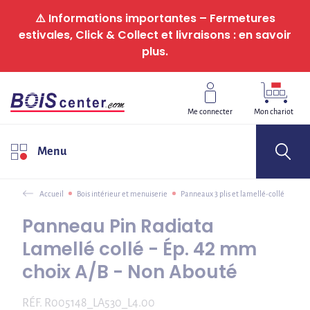
Panneau de gestion des cookies
⚠️ Informations importantes – Fermetures
estivales, Click & Collect et livraisons : en savoir
plus.
Me connecter
Mon chariot
Menu
Accueil
Bois intérieur et menuiserie
Panneaux 3 plis et lamellé-collé
Panneau Pin Radiata
Lamellé collé - Ép. 42 mm
choix A/B - Non Abouté
RÉF.
R005148_LA530_L4.00