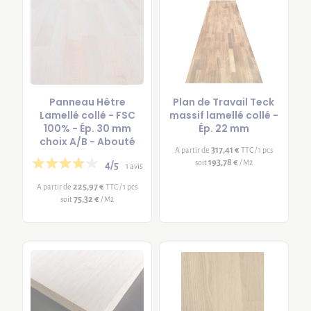
Panneau Hêtre
Plan de Travail Teck
Lamellé collé - FSC
massif lamellé collé -
100% - Ép. 30 mm
Ép. 22 mm
choix A/B - Abouté
317,41 €
A partir de
TTC / 1 pcs
193,78 €
soit
/ M2
4/5
1 avis
225,97 €
A partir de
TTC / 1 pcs
75,32 €
soit
/ M2