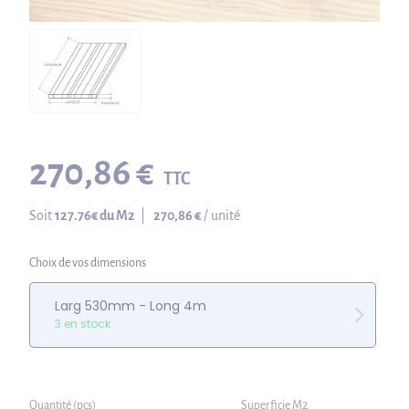
270,86 €
TTC
Soit
127.76
€ du M2
|
270,86 €
/ unité
Choix de vos dimensions
Larg 530mm - Long 4m
3 en stock
Quantité (pcs)
Superficie M2