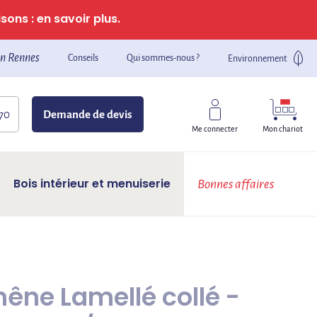
sons : en savoir plus.
n Rennes
Conseils
Qui sommes-nous ?
Environnement
 70
Demande de devis
Mon chariot
Me connecter
Bois intérieur et menuiserie
Bonnes affaires
êne Lamellé collé -