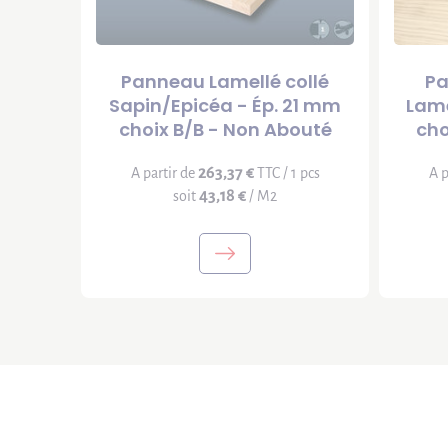
Panneau Lamellé collé
Pa
Sapin/Epicéa - Ép. 21 mm
Lame
choix B/B - Non Abouté
cho
263,37 €
A partir de
TTC / 1 pcs
A p
43,18 €
soit
/ M2