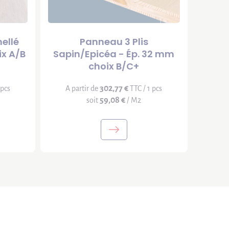
ellé
Panneau 3 Plis
ix A/B
Sapin/Epicéa - Ép. 32 mm
choix B/C+
302,77 €
 pcs
A partir de
TTC / 1 pcs
59,08 €
soit
/ M2