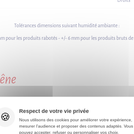
Droits
Tolérances dimensions suivant humidité ambiante :
mm pour les produits rabotés - +/- 6 mm pour les produits bruts de
êne
êne
Respect de votre vie privée
 et sa résistance naturelle, ce qui en fait un
Nous utilisons des cookies pour améliorer votre expérience,
eures telles que les terrasses et les
mesurer l'audience et proposer des contenus adaptés. Vous
pouvez accepter, refuser ou personnaliser vos choix.
à divers environnements extérieurs assure