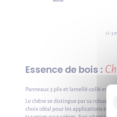
Bords
+/- 3 
Essence de bois :
Ch
Panneaux 3 plis et lamellé-collé en Ch
Le chêne se distingue par sa robustesse
choix idéal pour les applications extéri
traverses paysagères. Son adaptation 