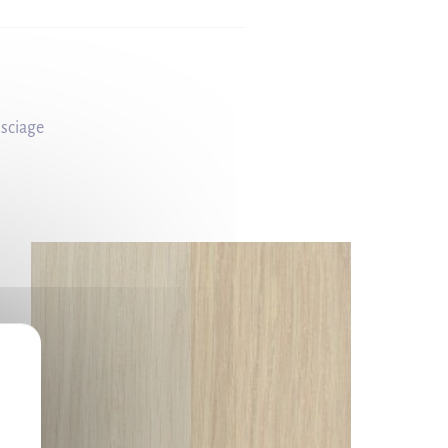
 sciage
X