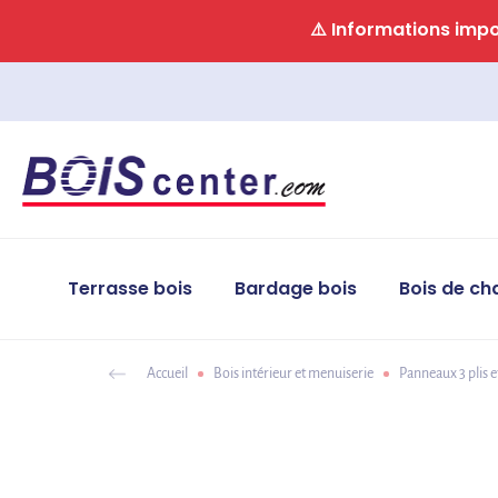
Panneau de gestion des cookies
⚠️ Informations impor
Terrasse bois
Bardage bois
Bois de ch
Accueil
Bois intérieur et menuiserie
Panneaux 3 plis e