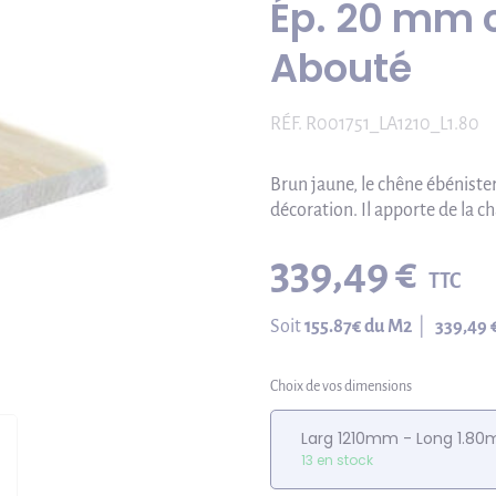
Ép. 20 mm 
Abouté
RÉF.
R001751_LA1210_L1.80
Brun jaune, le chêne ébénister
décoration. Il apporte de la ch
339,49 €
TTC
Soit
155.87
€ du M2
|
339,49 
Choix de vos dimensions
Larg 1210mm - Long 1.80
13 en stock