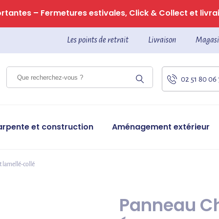
tantes – Fermetures estivales, Click & Collect et livrai
Les points de retrait
Livraison
Magasi
02 51 80 06
arpente et construction
Aménagement extérieur
t lamellé-collé
Panneau Ch