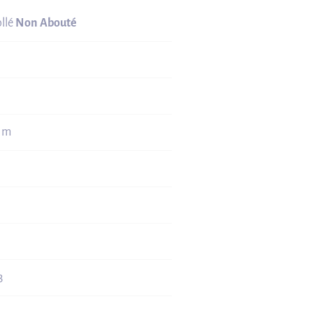
ollé
Non Abouté
0 m
3