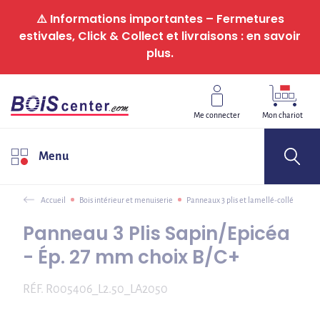
Panneau de gestion des cookies
⚠️ Informations importantes – Fermetures
estivales, Click & Collect et livraisons : en savoir
plus.
Me connecter
Mon chariot
Menu
Accueil
Bois intérieur et menuiserie
Panneaux 3 plis et lamellé-collé
Panneau 3 Plis Sapin/Epicéa
- Ép. 27 mm choix B/C+
RÉF.
R005406_L2.50_LA2050