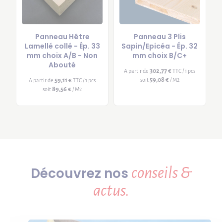
Panneau Hêtre
Panneau 3 Plis
Lamellé collé - Ép. 33
Sapin/Epicéa - Ép. 32
mm choix A/B - Non
mm choix B/C+
Abouté
302,77 €
A partir de
TTC / 1 pcs
59,08 €
59,11 €
soit
/ M2
A partir de
TTC / 1 pcs
89,56 €
soit
/ M2
conseils &
Découvrez nos
actus.