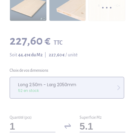
227,60 €
TTC
Soit
44.41
€ du M2
|
227,60 €
/ unité
Choix de vos dimensions
Long 2.50m - Larg 2050mm
52 en stock
Quantité (pcs)
Superficie M2