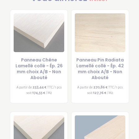
Panneau Chêne
Panneau Pin Radiata
Lamellé collé - Ép. 26
Lamellé collé - Ép. 42
mm choix A/B - Non
mm choix A/B - Non
Abouté
Abouté
253,44 €
270,86 €
A partir de
TTC / 1 pcs
A partir de
TTC / 1 pcs
174,55 €
127,76 €
soit
/ M2
soit
/ M2