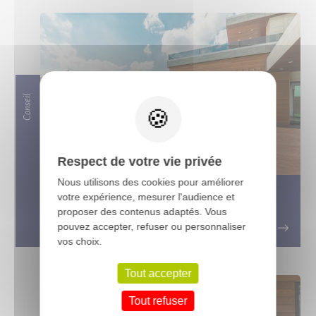
X
Conseil
Respect de votre vie privée
Nous utilisons des cookies pour améliorer
Tout ce que vous devez savoir sur les
votre expérience, mesurer l'audience et
proposer des contenus adaptés. Vous
terrasses en bois exotique
pouvez accepter, refuser ou personnaliser
vos choix.
Tout accepter
Tout refuser