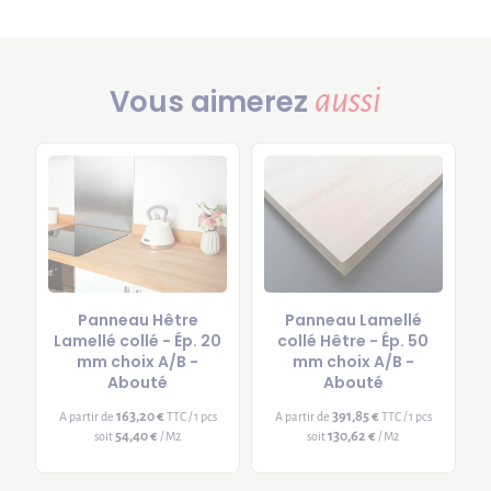
aussi
Vous aimerez
Panneau Hêtre
Panneau Lamellé
Lamellé collé - Ép. 20
collé Hêtre - Ép. 50
mm choix A/B -
mm choix A/B -
Abouté
Abouté
163,20 €
391,85 €
A partir de
TTC / 1 pcs
A partir de
TTC / 1 pcs
54,40 €
130,62 €
soit
/ M2
soit
/ M2