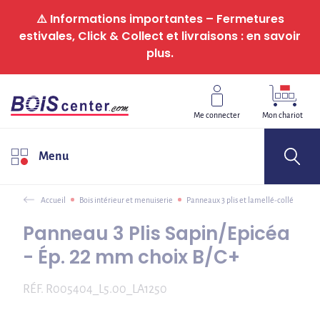
Panneau de gestion des cookies
⚠️ Informations importantes – Fermetures
estivales, Click & Collect et livraisons : en savoir
plus.
Me connecter
Mon chariot
Menu
Accueil
Bois intérieur et menuiserie
Panneaux 3 plis et lamellé-collé
Panneau 3 Plis Sapin/Epicéa
- Ép. 22 mm choix B/C+
RÉF.
R005404_L5.00_LA1250