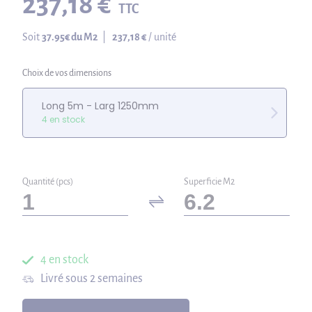
237,18 €
TTC
Soit
37.95
€ du M2
|
237,18 €
/ unité
Choix de vos dimensions
Long 5m - Larg 1250mm
4 en stock
Quantité (pcs)
Superficie M2
4 en stock
Livré sous 2 semaines