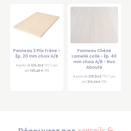
Panneau 3 Plis Frêne -
Panneau Chêne
Ép. 20 mm choix A/B
Lamellé collé - Ép. 40
mm choix A/B - Non
376,35 €
A partir de
TTC / 1 pcs
Abouté
158,46 €
soit
/ M2
378,80 €
A partir de
TTC / 1 pcs
310,49 €
soit
/ M2
conseils &