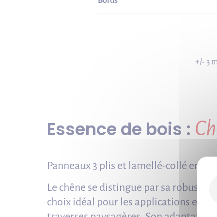
Bords
+/- 3 
Essence de bois :
Ch
Panneaux 3 plis et lamellé-collé en Ch
Le chêne se distingue par sa robustesse
choix idéal pour les applications extéri
traverses paysagères. Son adaptation 