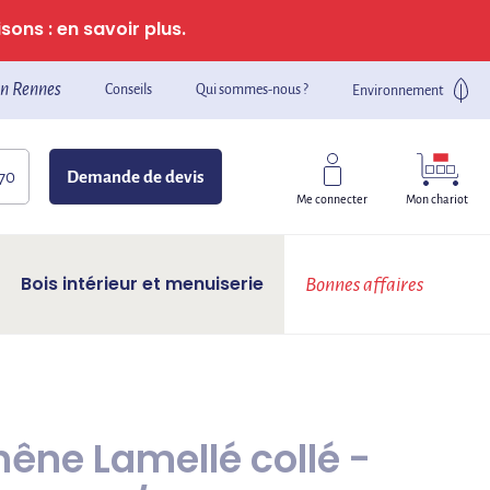
sons : en savoir plus.
n Rennes
Conseils
Qui sommes-nous ?
Environnement
 70
Demande de devis
Mon chariot
Me connecter
Bois intérieur et menuiserie
Bonnes affaires
êne Lamellé collé -