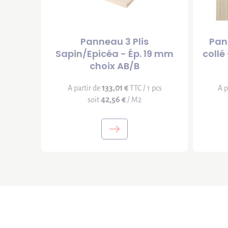
Panneau 3 Plis
Pan
Sapin/Epicéa - Ép. 19 mm
collé
choix AB/B
133,01 €
A partir de
TTC / 1 pcs
A p
42,56 €
soit
/ M2