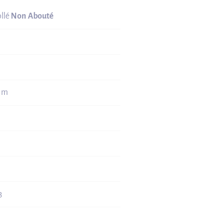
ollé
Non Abouté
0 m
3