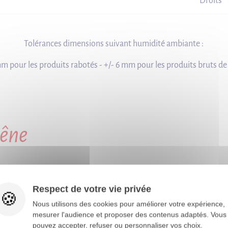
Droits
Tolérances dimensions suivant humidité ambiante :
mm pour les produits rabotés - +/- 6 mm pour les produits bruts de
êne
êne
Respect de votre vie privée
 et sa résistance naturelle, ce qui en fait un
Nous utilisons des cookies pour améliorer votre expérience,
eures telles que les terrasses et les
mesurer l'audience et proposer des contenus adaptés. Vous
pouvez accepter, refuser ou personnaliser vos choix.
à divers environnements extérieurs assure