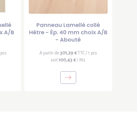
ellé
Panneau Lamellé collé
ix A/B
Hêtre - Ép. 40 mm choix A/B
- Abouté
301,29 €
 pcs
A partir de
TTC / 1 pcs
100,43 €
soit
/ M2