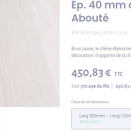
Ép. 40 mm 
Abouté
RÉF.
R000326_LA1210_L1.20
Brun jaune, le chêne ébénister
décoration. Il apporte de la ch
450,83 €
TTC
Soit
310.49
€ du M2
|
450,83 
Choix de vos dimensions
Larg 1210mm - Long 1.20
18 en stock