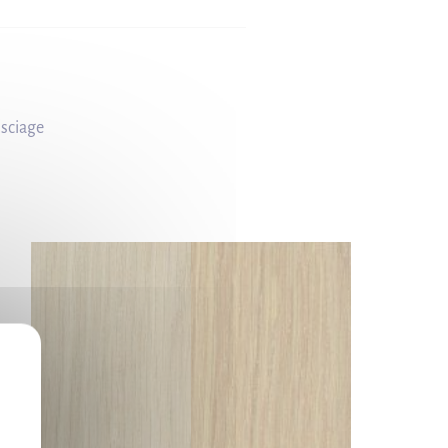
 sciage
X