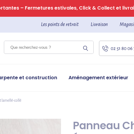
tantes – Fermetures estivales, Click & Collect et livrai
Les points de retrait
Livraison
Magasi
02 51 80 06
arpente et construction
Aménagement extérieur
t lamellé-collé
Panneau Ch