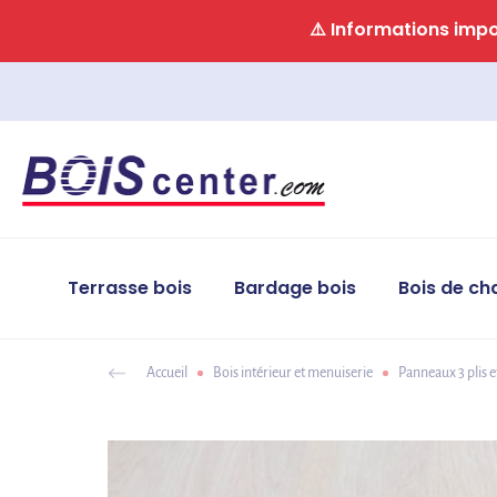
Panneau de gestion des cookies
⚠️ Informations impor
Terrasse bois
Bardage bois
Bois de ch
Accueil
Bois intérieur et menuiserie
Panneaux 3 plis e