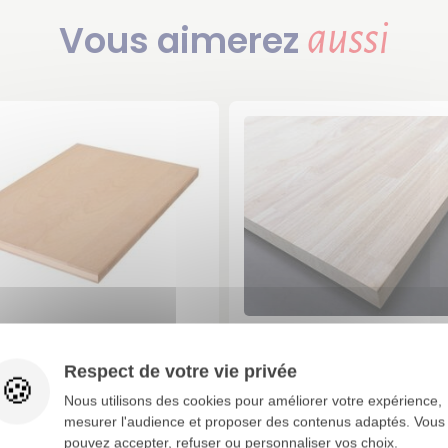
Vous aimerez
aussi
eau 3 Plis Hêtre - Ép.
Panneau Hévea Lam
Respect de votre vie privée
20 mm choix A/B
collé - Ép. 44 mm A
Nous utilisons des cookies pour améliorer votre expérience,
410,00 €
440,39 €
artir de
TTC / 1 pcs
A partir de
TTC / 1
mesurer l'audience et proposer des contenus adaptés. Vous
160,00 €
88,97 €
pouvez accepter, refuser ou personnaliser vos choix.
soit
/ M2
soit
/ M2