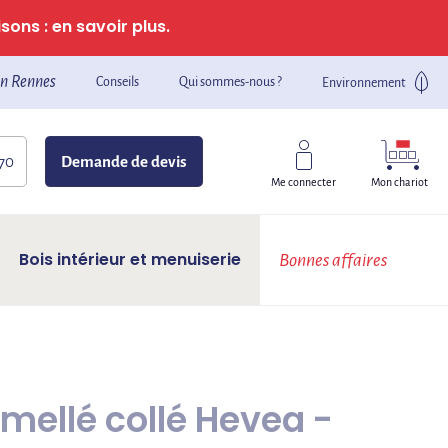
sons : en savoir plus.
n Rennes
Conseils
Qui sommes-nous ?
Environnement
 70
Demande de devis
Mon chariot
Me connecter
Bois intérieur et menuiserie
Bonnes affaires
ellé collé Hevea -