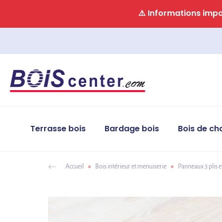
Panneau de gestion des cookies
⚠️ Informations impor
Terrasse bois
Bardage bois
Bois de ch
Accueil
Bois intérieur et menuiserie
Panneaux 3 plis e