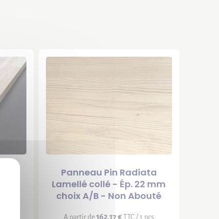
X
ellé
Panneau Pin Radiata
bouté
Lamellé collé - Ép. 22 mm
choix A/B - Non Abouté
 pcs
162,17 €
A partir de
TTC / 1 pcs