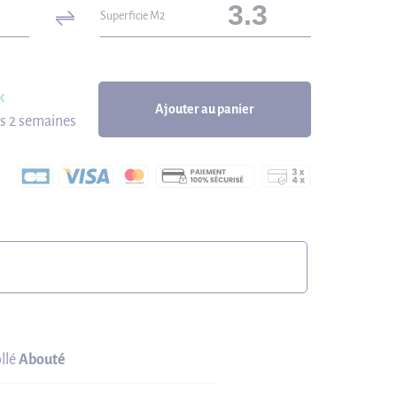
Superficie M2
k
Ajouter au panier
us 2 semaines
llé
Abouté