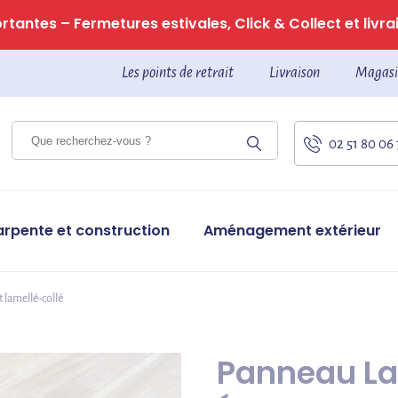
tantes – Fermetures estivales, Click & Collect et livrai
Les points de retrait
Livraison
Magasi
02 51 80 06
arpente et construction
Aménagement extérieur
t lamellé-collé
Panneau Lam