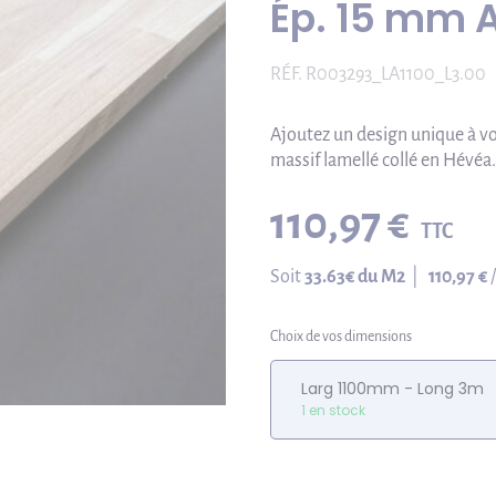
Ép. 15 mm 
RÉF.
R003293_LA1100_L3.00
Ajoutez un design unique à v
massif lamellé collé en Hévéa.
110,97 €
TTC
Soit
33.63
€ du M2
|
110,97 €
Choix de vos dimensions
Larg 1100mm - Long 3m
1 en stock