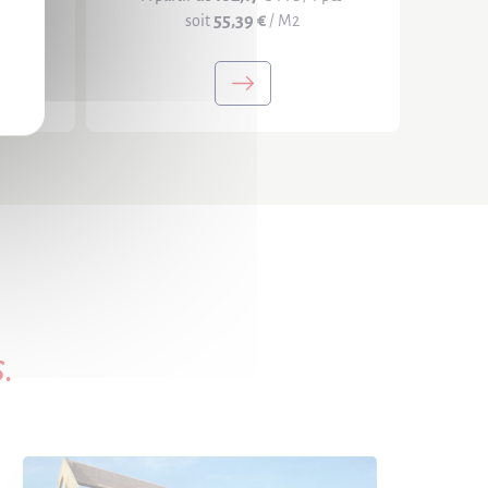
55,39 €
soit
/ M2
.