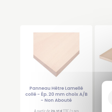
Panneau Hêtre Lamellé
Pann
collé - Ép. 20 mm choix A/B
- Non Abouté
A p
29,31 €
A partir de
TTC / 1 pcs