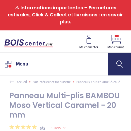
Panneau de gestion des cookies
⚠️ Informations importantes – Fermetures
estivales, Click & Collect et livraisons : en savoir
plus.
Me connecter
Mon chariot
Menu
Accueil
Bois intérieur et menuiserie
Panneaux 3 plis et lamellé-collé
Panneau Multi-plis BAMBOU
Moso Vertical Caramel - 20
mm
5/5
1
avis