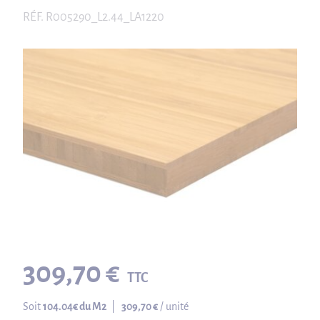
RÉF.
R005290_L2.44_LA1220
309,70 €
TTC
Soit
104.04
€ du M2
|
309,70 €
/ unité