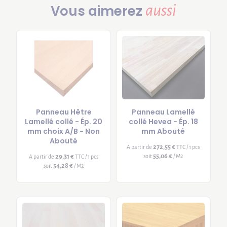
aussi
Vous aimerez
Panneau Hêtre
Panneau Lamellé
Lamellé collé - Ép. 20
collé Hevea - Ép. 18
mm choix A/B - Non
mm Abouté
Abouté
272,55 €
A partir de
TTC / 1 pcs
55,06 €
29,31 €
soit
/ M2
A partir de
TTC / 1 pcs
54,28 €
soit
/ M2