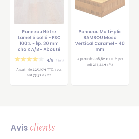
Panneau Hêtre
Panneau Multi-plis
Lamellé collé - FSC
BAMBOU Moso
100% - Ép. 30 mm
Vertical Caramel - 40
choix A/B - Abouté
mm
608,82 €
A partir de
TTC / 1 pcs
4/5
1 avis
217,44 €
soit
/ M2
225,97 €
A partir de
TTC / 1 pcs
75,32 €
soit
/ M2
clients
Avis