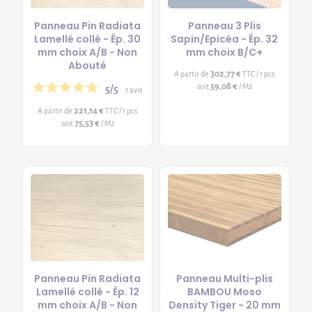
Panneau Pin Radiata
Panneau 3 Plis
Lamellé collé - Ép. 30
Sapin/Epicéa - Ép. 32
mm choix A/B - Non
mm choix B/C+
Abouté
302,77 €
A partir de
TTC / 1 pcs
59,08 €
soit
/ M2
5/5
1 avis
221,14 €
A partir de
TTC / 1 pcs
75,53 €
soit
/ M2
Panneau Pin Radiata
Panneau Multi-plis
Lamellé collé - Ép. 12
BAMBOU Moso
mm choix A/B - Non
Density Tiger - 20 mm