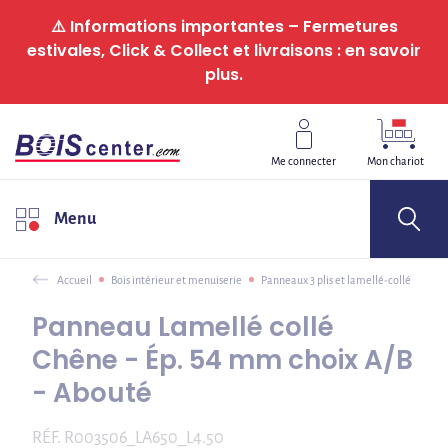
Panneau de gestion des cookies
⚠️ Informations importantes – Fermetures
estivales, Click & Collect et livraisons : en savoir
plus.
Me connecter
Mon chariot
Menu
Accueil
Bois intérieur et menuiserie
Panneaux 3 plis et lamellé-collé
Panneau Lamellé collé
Chêne - Ép. 54 mm choix A/B
- Abouté
RÉF.
R003506_LA650_L4.50