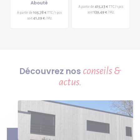
Abouté
415,23 €
A partir de
TTC / 1 pcs
139,49 €
105,78 €
soit
/ M2
A partir de
TTC / 1 pcs
41,29 €
soit
/ M2
conseils &
Découvrez nos
actus.