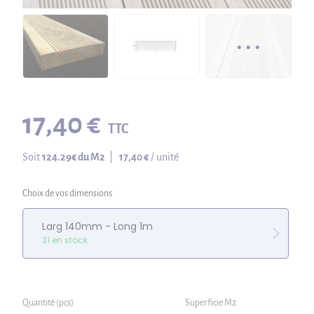
17,40 €
TTC
Soit
124.29
€ du M2
|
17,40 €
/ unité
Choix de vos dimensions
Larg 140mm - Long 1m
31 en stock
Quantité (pcs)
Superficie M2