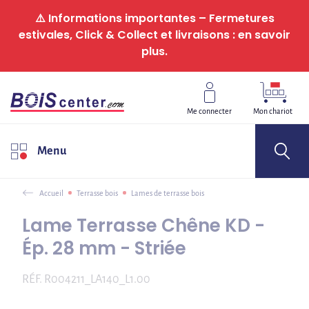
Panneau de gestion des cookies
⚠️ Informations importantes – Fermetures
estivales, Click & Collect et livraisons : en savoir
plus.
Me connecter
Mon chariot
Menu
Accueil
Terrasse bois
Lames de terrasse bois
Lame Terrasse Chêne KD -
Ép. 28 mm - Striée
RÉF.
R004211_LA140_L1.00