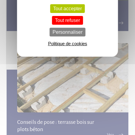
Tout accepter
Choisir sa terrasse en bois : Guide
Complet
Tout refuser
Personnaliser
Politique de cookies
Conseils de pose : terrasse bois sur
plots béton