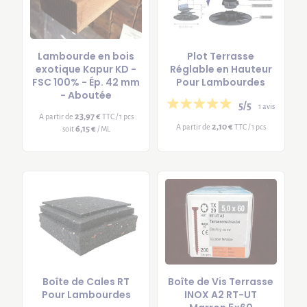
Lambourde en bois
Plot Terrasse
exotique Kapur KD -
Réglable en Hauteur
FSC 100% - Ép. 42 mm
Pour Lambourdes
- Aboutée
5/5
1 avis
23,97 €
A partir de
TTC / 1 pcs
2,10 €
A partir de
TTC / 1 pcs
6,15 €
soit
/ ML
Boîte de Cales RT
Boîte de Vis Terrasse
Pour Lambourdes
INOX A2 RT-UT