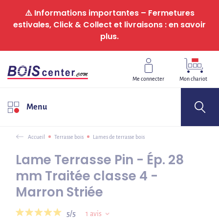
Panneau de gestion des cookies
⚠️ Informations importantes – Fermetures
estivales, Click & Collect et livraisons : en savoir
plus.
Me connecter
Mon chariot
Menu
Accueil
Terrasse bois
Lames de terrasse bois
Lame Terrasse Pin - Ép. 28
mm Traitée classe 4 -
Marron Striée
5/5
1
avis