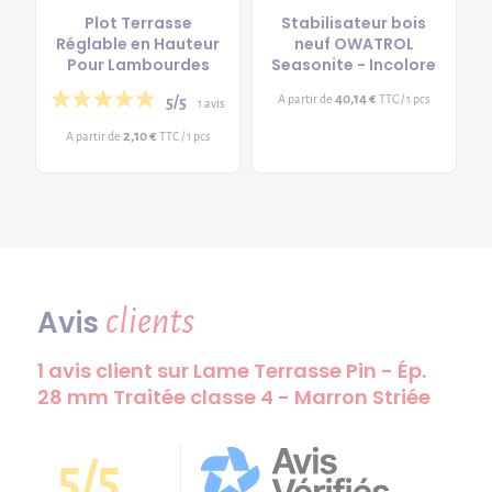
Plot Terrasse
Stabilisateur bois
Réglable en Hauteur
neuf OWATROL
Pour Lambourdes
Seasonite - Incolore
40,14 €
A partir de
TTC / 1 pcs
5/5
1 avis
2,10 €
A partir de
TTC / 1 pcs
clients
Avis
1 avis client sur Lame Terrasse Pin - Ép.
28 mm Traitée classe 4 - Marron Striée
5/5