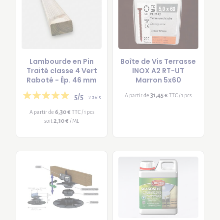
Lambourde en Pin
Boîte de Vis Terrasse
Traité classe 4 Vert
INOX A2 RT-UT
Raboté - Ép. 46 mm
Marron 5x60
31,45 €
A partir de
TTC / 1 pcs
5/5
2 avis
6,30 €
A partir de
TTC / 1 pcs
2,10 €
soit
/ ML