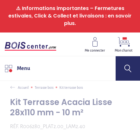
Panneau de gestion des cookies
⚠️ Informations importantes – Fermetures
estivales, Click & Collect et livraisons : en savoir
plus.
Me connecter
Mon chariot
Menu
Accueil
Terrasse bois
Kit terrasse bois
Kit Terrasse Acacia Lisse
28x110 mm - 10 m²
RÉF.
R006280_PLAT2.00_LAM2.40