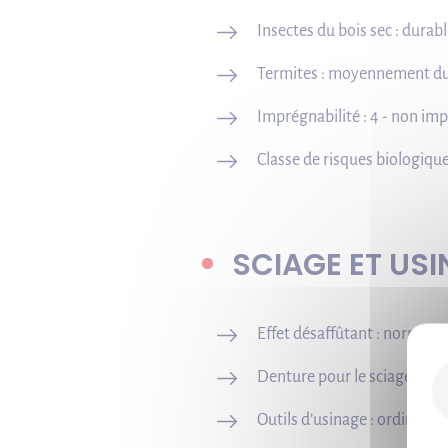
Insectes du bois sec : durable
Termites : moyennement du
Imprégnabilité : 4 - non im
Classe de risques biologiques
SCIAGE ET US
Effet désaffûtant : normal
Denture pour le sciage : acie
Outils d’usinage : ordinaire