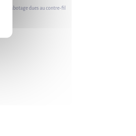
és au rabotage dues au contre-fil