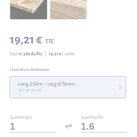
19,21 €
TTC
Soit
11.38
€ du M2
|
19,21 €
/ unité
Choix de vos dimensions
Long 2.50m - Larg 675mm
150 en stock
Quantité (pcs)
Superficie M2