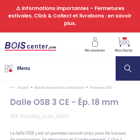
Panneau de gestion des cookies
⚠️ Informations importantes – Fermetures
estivales, Click & Collect et livraisons : en savoir
plus.
Me connecter
Mon chariot
Menu
Accueil
Bois de charpente et construction
Panneaux OSB
Dalle OSB 3 CE - Ép. 18 mm
RÉF.
R005679_L2.50_LA675
La dalle OSB 3 est un panneau rainuré conçu pour les travaux
de construction, de rénovation et d’aménagement. Grâce à