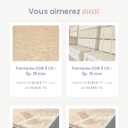
aussi
Vous aimerez
Panneau OSB 3 CE -
Panneau OSB 3 CE -
Ép. 18 mm
Ép. 15 mm
37,19 €
31,82 €
A partir de
TTC / 1 pcs
A partir de
TTC / 1 pcs
11,90 €
10,18 €
soit
/ M2
soit
/ M2