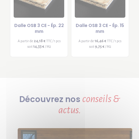
Dalle OSB 3 CE - Ép. 22
Dalle OSB 3 CE - Ép. 15
mm
mm
24,18 €
16,46 €
A partir de
TTC / 1 pcs
A partir de
TTC / 1 pcs
14,33 €
9,75 €
soit
/ M2
soit
/ M2
conseils &
Découvrez nos
actus.