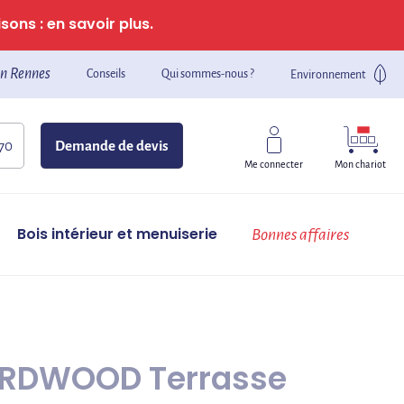
sons : en savoir plus.
n Rennes
Conseils
Qui sommes-nous ?
Environnement
 70
Demande de devis
Mon chariot
Me connecter
Bois intérieur et menuiserie
Bonnes affaires
HARDWOOD Terrasse