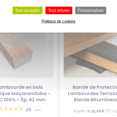
Vous aimerez
aussi
Tout accepter
Tout refuser
Personnaliser
Politique de cookies
ambourde en bois
Bande de Protecti
tique Maçaranduba -
Lambourdes Terrass
C 100% - Ép. 42 mm
Bande Bitumineu
5/5
3 avis
35,40 €
A partir de
TTC / 1 