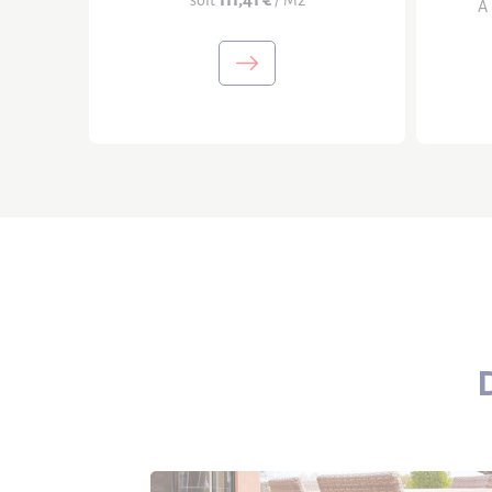
111,41 €
soit
/ M2
A 