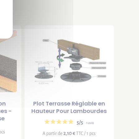
on
Plot Terrasse Réglable en
es -
Hauteur Pour Lambourdes
se
5/5
1 avis
pcs
2,10 €
A partir de
TTC / 1 pcs