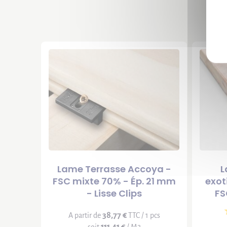
Lame Terrasse Accoya -
L
FSC mixte 70% - Ép. 21 mm
exo
- Lisse Clips
FS
38,77 €
A partir de
TTC / 1 pcs