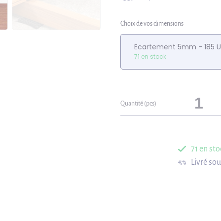
Choix de vos dimensions
Ecartement 5mm - 185 U
71 en stock
Quantité (pcs)
71 en sto
Livré so