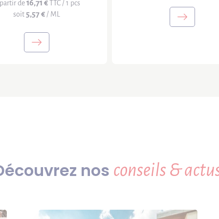
16,71 €
partir de
TTC / 1 pcs
5,57 €
soit
/ ML
Découvrez nos
conseils & actus