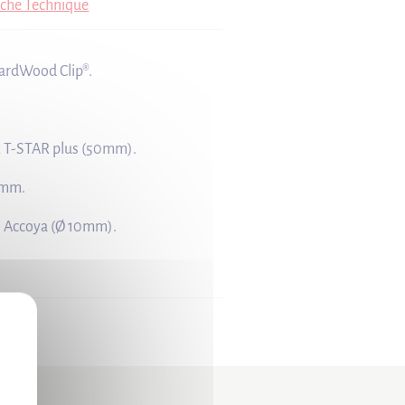
iche Technique
HardWood Clip®.
x T-STAR plus (50mm).
3mm.
n Accoya (Ø 10mm).
X