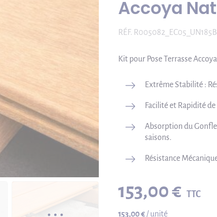
Accoya Nat
RÉF.
R005082_EC05_UN185B
Kit pour Pose Terrasse Accoya 
Extrême Stabilité : Ré
Facilité et Rapidité de
Absorption du Gonfle
saisons.
Résistance Mécanique
153,00 €
TTC
153,00 €
/ unité