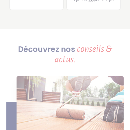
35,40 €
A partir de
TTC / 1 pcs
conseils &
Découvrez nos
actus.