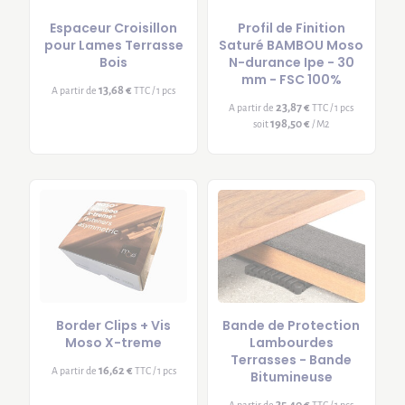
Espaceur Croisillon
Profil de Finition
pour Lames Terrasse
Saturé BAMBOU Moso
Bois
N-durance Ipe - 30
mm - FSC 100%
13,68 €
A partir de
TTC / 1 pcs
23,87 €
A partir de
TTC / 1 pcs
198,50 €
soit
/ M2
Border Clips + Vis
Bande de Protection
Moso X-treme
Lambourdes
Terrasses - Bande
16,62 €
A partir de
TTC / 1 pcs
Bitumineuse