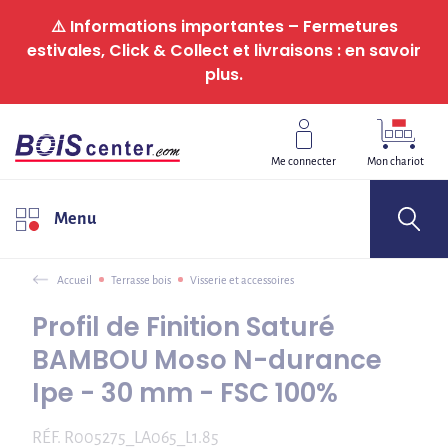
Panneau de gestion des cookies
⚠️ Informations importantes – Fermetures
estivales, Click & Collect et livraisons : en savoir
plus.
Me connecter
Mon chariot
Menu
Accueil
Terrasse bois
Visserie et accessoires
Profil de Finition Saturé
BAMBOU Moso N-durance
Ipe - 30 mm - FSC 100%
RÉF.
R005275_LA065_L1.85