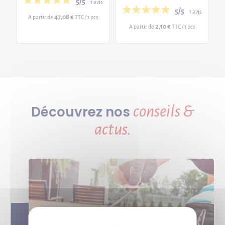
5/5
1 avis
5/5
1 avis
47,08 €
A partir de
TTC / 1 pcs
2,10 €
A partir de
TTC / 1 pcs
conseils &
Découvrez nos
actus.
X