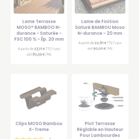
Lame Terrasse
Lame de Finition
MOSO® BAMBOO N-
Saturé BAMBOU Moso
durance - Saturée -
N-durance - 20 mm
FSC 100 % - Ép. 20 mm
22,81 €
A partir de
TTC / 1 pcs
90,00 €
23,11 €
soit
/ M2
A partir de
TTC / 1 pcs
80,59 €
soit
/ M2
Clips MOSO Bambou
Plot Terrasse
X-Treme
Réglable en Hauteur
Pour Lambourdes