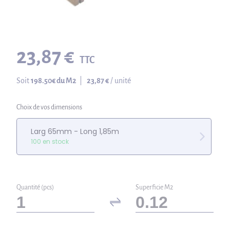
23,87 €
TTC
Soit
198.50
€ du M2
|
23,87 €
/ unité
Choix de vos dimensions
Larg 65mm - Long 1,85m
100 en stock
Quantité (pcs)
Superficie M2