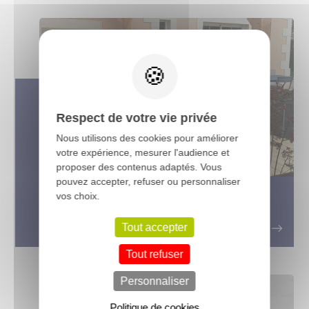
X
Respect de votre vie privée
Nous utilisons des cookies pour améliorer
votre expérience, mesurer l'audience et
proposer des contenus adaptés. Vous
pouvez accepter, refuser ou personnaliser
vos choix.
La terrasse bois Accoya : Une
solution durable et écologique
Tout accepter
Tout refuser
Personnaliser
Politique de cookies