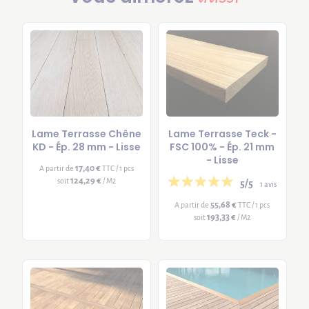
Lame Terrasse Chêne
Lame Terrasse Teck -
KD - Ép. 28 mm - Lisse
FSC 100% - Ép. 21 mm
- Lisse
17,40 €
A partir de
TTC / 1 pcs
124,29 €
soit
/ M2
5/5
1 avis
55,68 €
A partir de
TTC / 1 pcs
193,33 €
soit
/ M2