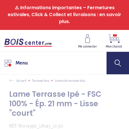
Panneau de gestion des cookies
⚠️ Informations importantes – Fermetures
estivales, Click & Collect et livraisons : en savoir
plus.
Me connecter
Mon chariot
Menu
Accueil
Terrasse bois
Lames de terrasse bois
Lame Terrasse Ipé - FSC
100% - Ép. 21 mm - Lisse
"court"
RÉF.
R004390_LA145_L1.50