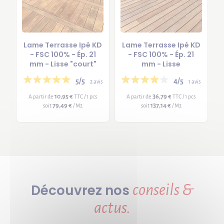
Lame Terrasse Ipé KD
Lame Terrasse Ipé KD
- FSC 100% - Ép. 21
- FSC 100% - Ép. 21
mm - Lisse "court"
mm - Lisse
5/5
4/5
2 avis
1 avis
10,95 €
36,79 €
A partir de
TTC / 1 pcs
A partir de
TTC / 1 pcs
79,49 €
137,14 €
soit
/ M2
soit
/ M2
conseils &
Découvrez nos
actus.