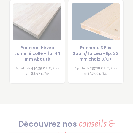
Panneau Hévea
Panneau 3 Plis
Lamellé collé - Ép. 44
Sapin/Epicéa - Ép. 22
mm Abouté
mm choix B/C+
440,39 €
237,18 €
A partir de
TTC / 1 pcs
A partir de
TTC / 1 pcs
88,97 €
37,95 €
soit
/ M2
soit
/ M2
conseils &
Découvrez nos