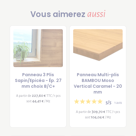
aussi
Vous aimerez
Panneau 3 Plis
Panneau Multi-plis
Sapin/Epicéa - Ép. 27
BAMBOU Moso
mm choix B/C+
Vertical Caramel - 20
mm
227,60 €
A partir de
TTC / 1 pcs
44,41 €
soit
/ M2
5/5
1 avis
309,70 €
A partir de
TTC / 1 pcs
104,04 €
soit
/ M2