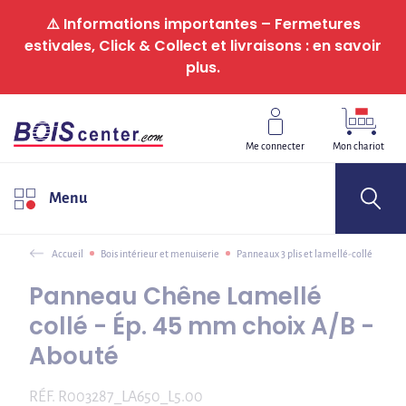
Panneau de gestion des cookies
⚠️ Informations importantes – Fermetures
estivales, Click & Collect et livraisons : en savoir
plus.
Me connecter
Mon chariot
Menu
Accueil
Bois intérieur et menuiserie
Panneaux 3 plis et lamellé-collé
Panneau Chêne Lamellé
collé - Ép. 45 mm choix A/B -
Abouté
RÉF.
R003287_LA650_L5.00