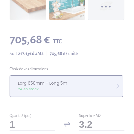
705,68 €
TTC
Soit
217.13
€ du M2
|
705,68 €
/ unité
Choix de vos dimensions
Larg 650mm - Long 5m
24 en stock
Quantité (pcs)
Superficie M2