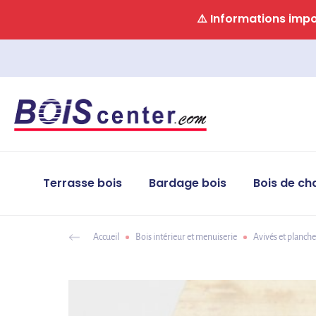
Panneau de gestion des cookies
⚠️ Informations impor
Terrasse bois
Bardage bois
Bois de ch
Accueil
Bois intérieur et menuiserie
Avivés et planche