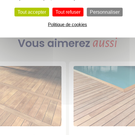
Voir l’essence de bois « Ipé »
Tout accepter
Tout refuser
Personnaliser
Politique de cookies
Vous aimerez
aussi