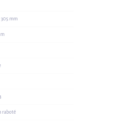
| 305 mm
0 m
e
3
n raboté