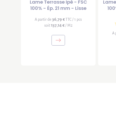
Lame Terrasse Ipé - FSC
Lame 
100% - Ép. 21 mm - Lisse
100
36,79 €
A partir de
TTC / 1 pcs
137,14 €
soit
/ M2
A 