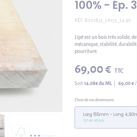
100% - Ép.
RÉF.
R001832_LA155_L4.90
L'ipé est un bois très solide, d
mécanique, stabilité, durabilit
pourriture.
69,00 €
TTC
Soit
14.08
€ du ML
|
69,00 €
/
Choix de vos dimensions
Larg 155mm - Long 4,90
20 en stock