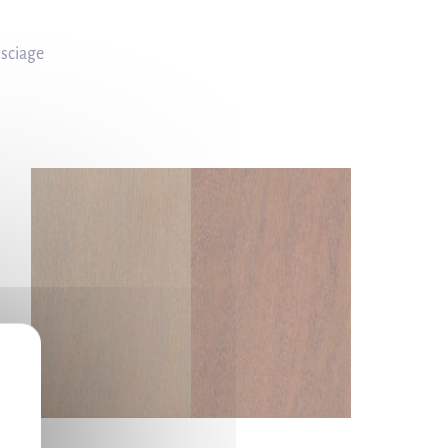
 sciage
X