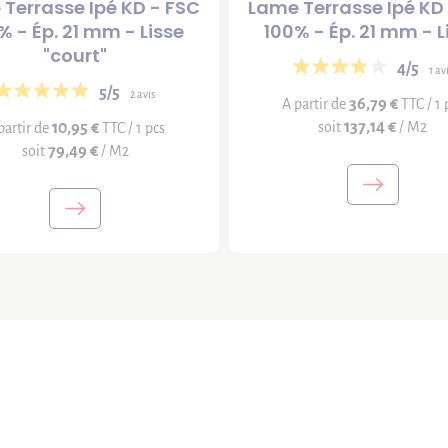
Terrasse Ipé KD - FSC
Lame Terrasse Ipé KD
% - Ép. 21 mm - Lisse
100% - Ép. 21 mm - L
"court"
4/5
1 av
5/5
2 avis
36,79 €
A partir de
TTC / 1 
137,14 €
10,95 €
soit
/ M2
partir de
TTC / 1 pcs
79,49 €
soit
/ M2