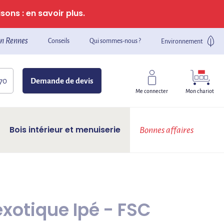
sons : en savoir plus.
n Rennes
Conseils
Qui sommes-nous ?
Environnement
 70
Demande de devis
Mon chariot
Me connecter
Bois intérieur et menuiserie
Bonnes affaires
exotique Ipé - FSC