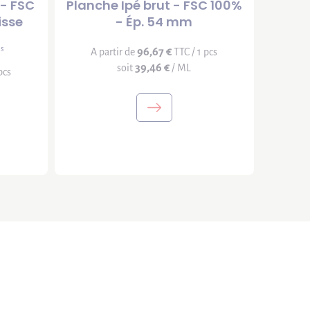
 - FSC
Planche Ipé brut - FSC 100%
isse
- Ép. 54 mm
is
96,67 €
A partir de
TTC / 1 pcs
39,46 €
soit
/ ML
pcs