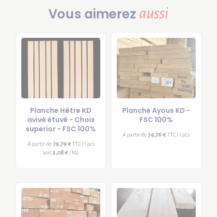
aussi
Vous aimerez
Planche Hêtre KD
Planche Ayous KD -
avivé étuvé - Choix
FSC 100%
superior - FSC 100%
74,76 €
A partir de
TTC / 1 pcs
79,79 €
A partir de
TTC / 1 pcs
2,08 €
soit
/ M2