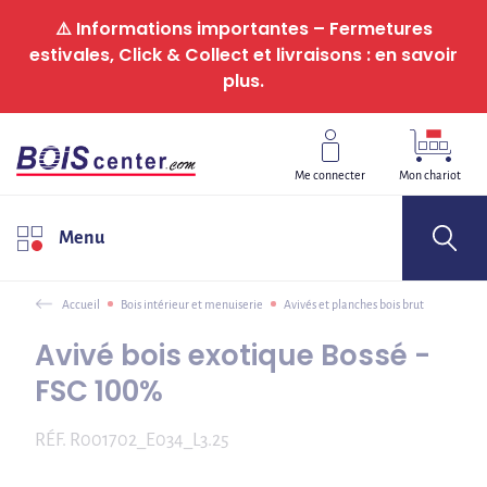
Panneau de gestion des cookies
⚠️ Informations importantes – Fermetures
estivales, Click & Collect et livraisons : en savoir
plus.
Me connecter
Mon chariot
Menu
Accueil
Bois intérieur et menuiserie
Avivés et planches bois brut
Avivé bois exotique Bossé -
FSC 100%
RÉF.
R001702_E034_L3.25