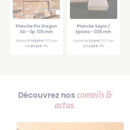
Planche Pin Oregon
Planche Sapin /
KD - Ép. 105 mm
Epicéa - 025 mm
123,61 €
17,90 €
A partir de
TTC / 1 pcs
A partir de
TTC / 1 pcs
50,45 €
4,59 €
soit
/ ML
soit
/ ML
conseils &
Découvrez nos
actus.