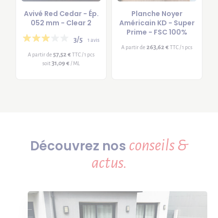
Avivé Red Cedar - Ép.
Planche Noyer
052 mm - Clear 2
Américain KD - Super
Prime - FSC 100%
3/5
1 avis
263,62 €
A partir de
TTC / 1 pcs
57,52 €
A partir de
TTC / 1 pcs
31,09 €
soit
/ ML
conseils &
Découvrez nos
actus.