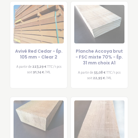
Avivé Red Cedar - Ép.
Planche Accoya brut
105 mm - Clear 2
- FSC mixte 70% - Ép.
31 mm choix A1
223,29 €
A partir de
TTC / 1 pcs
91,14 €
soit
/ ML
55,08 €
A partir de
TTC / 1 pcs
22,95 €
soit
/ ML