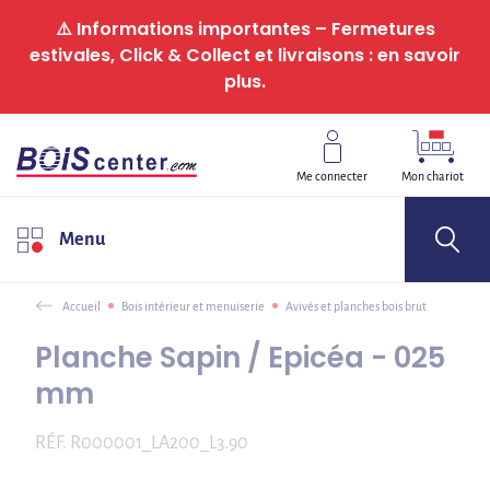
Panneau de gestion des cookies
⚠️ Informations importantes – Fermetures
estivales, Click & Collect et livraisons : en savoir
plus.
Me connecter
Mon chariot
Menu
Accueil
Bois intérieur et menuiserie
Avivés et planches bois brut
Planche Sapin / Epicéa - 025
mm
RÉF.
R000001_LA200_L3.90