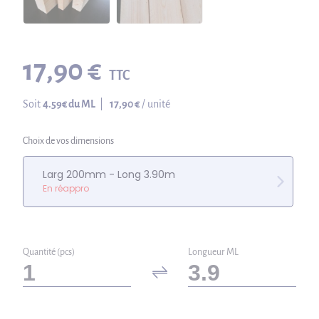
17,90 €
TTC
Soit
4.59
€ du ML
|
17,90 €
/ unité
Choix de vos dimensions
Larg 200mm - Long 3.90m
En réappro
Quantité (pcs)
Longueur ML