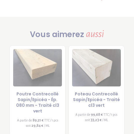
aussi
Vous aimerez
Poutre Contrecollé
Poteau Contrecollé
Sapin/Epicéa - Ép.
Sapin/Epicéa - Traité
080 mm - Traité cl3
cl3 vert
vert
99,68 €
A partir de
TTC / 1 pcs
33,23 €
89,51 €
soit
/ ML
A partir de
TTC / 1 pcs
29,84 €
soit
/ ML