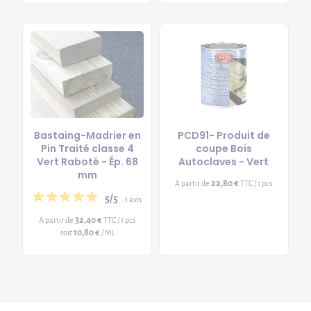
Bastaing-Madrier en
PCD91- Produit de
Pin Traité classe 4
coupe Bois
Vert Raboté - Ép. 68
Autoclaves - Vert
mm
22,80 €
A partir de
TTC / 1 pcs
5/5
1 avis
32,40 €
A partir de
TTC / 1 pcs
10,80 €
soit
/ ML