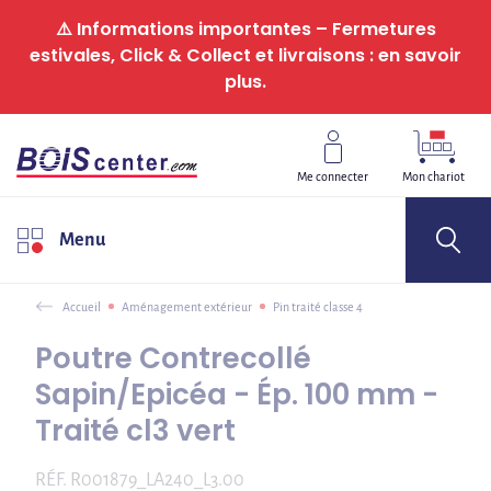
Panneau de gestion des cookies
⚠️ Informations importantes – Fermetures
estivales, Click & Collect et livraisons : en savoir
plus.
Me connecter
Mon chariot
Menu
Accueil
Aménagement extérieur
Pin traité classe 4
Poutre Contrecollé
Sapin/Epicéa - Ép. 100 mm -
Traité cl3 vert
RÉF.
R001879_LA240_L3.00