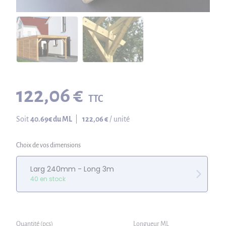
122,06 €
TTC
Soit
40.69
€ du ML
|
122,06 €
/ unité
Choix de vos dimensions
Larg 240mm - Long 3m
40 en stock
Quantité (pcs)
Longueur ML