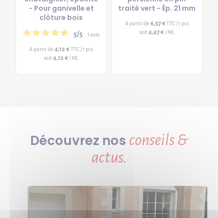
- Pour ganivelle et
traité vert - Ép. 21 mm
clôture bois
6,57 €
A partir de
TTC / 1 pcs
4,47 €
soit
/ ML
5/5
1 avis
4,12 €
A partir de
TTC / 1 pcs
4,12 €
soit
/ ML
conseils &
Découvrez nos
actus.