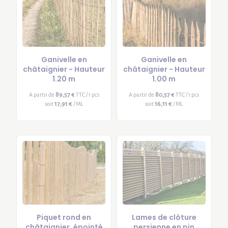
Ganivelle en
Ganivelle en
châtaignier - Hauteur
châtaignier - Hauteur
1.20 m
1.00 m
89,57 €
80,57 €
A partir de
TTC / 1 pcs
A partir de
TTC / 1 pcs
17,91 €
16,11 €
soit
/ ML
soit
/ ML
Piquet rond en
Lames de clôture
châtaignier, épointé
persienne en pin