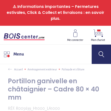
Panneau de gestion des cookies
⚠️ Informations importantes – Fermetures
estivales, Click & Collect et livraisons : en savoir
plus.
Me connecter
Mon chariot
Menu
Accueil
Aménagement extérieur
Palissade et clôture
Portillon ganivelle en
châtaignier – Cadre 80 × 40
mm
RÉF.
R005639_H1000_LA1000