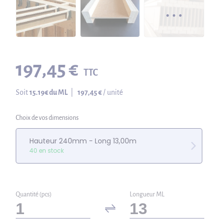
197,45 €
TTC
Soit
15.19
€ du ML
|
197,45 €
/ unité
Choix de vos dimensions
Hauteur 240mm - Long 13,00m
40 en stock
Quantité (pcs)
Longueur ML