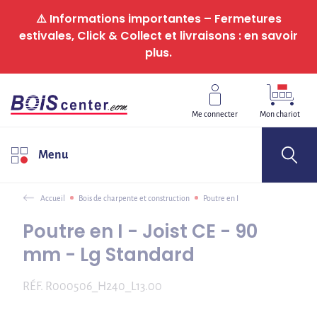
Panneau de gestion des cookies
⚠️ Informations importantes – Fermetures
estivales, Click & Collect et livraisons : en savoir
plus.
Me connecter
Mon chariot
Menu
Accueil
Bois de charpente et construction
Poutre en I
Poutre en I - Joist CE - 90
mm - Lg Standard
RÉF.
R000506_H240_L13.00