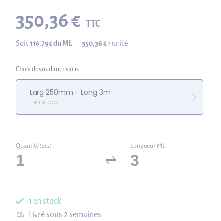
350,36 €
TTC
Soit
116.79
€ du ML
|
350,36 €
/ unité
Choix de vos dimensions
Larg 250mm - Long 3m
1 en stock
Quantité (pcs)
Longueur ML
1 en stock
Livré sous 2 semaines