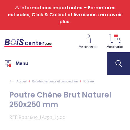
Panneau de gestion des cookies
⚠️ Informations importantes – Fermetures
estivales, Click & Collect et livraisons : en savoir
plus.
Me connecter
Mon chariot
Menu
Accueil
Bois de charpente et construction
Poteaux
Poutre Chêne Brut Naturel
250x250 mm
RÉF.
R004609_LA250_L3.00