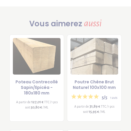
aussi
Vous aimerez
Poteau Contrecollé
Poutre Chêne Brut
Sapin/Epicéa -
Naturel 100x100 mm
180x180 mm
5/5
1 avis
127,01 €
A partir de
TTC / 1 pcs
31,89 €
A partir de
TTC / 1 pcs
50,80 €
soit
/ ML
15,95 €
soit
/ ML