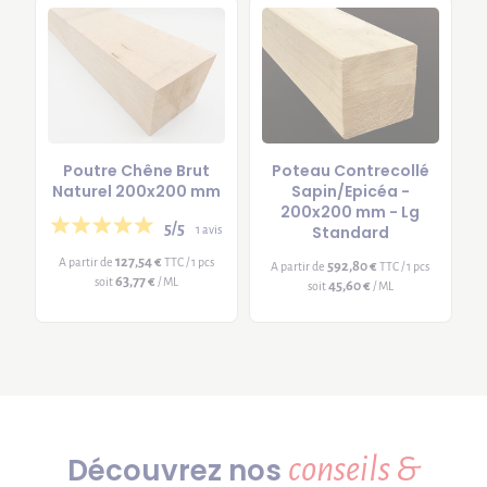
Poutre Chêne Brut
Poteau Contrecollé
Naturel 200x200 mm
Sapin/Epicéa -
200x200 mm - Lg
5/5
Standard
1 avis
127,54 €
A partir de
TTC / 1 pcs
592,80 €
A partir de
TTC / 1 pcs
63,77 €
soit
/ ML
45,60 €
soit
/ ML
conseils &
Découvrez nos