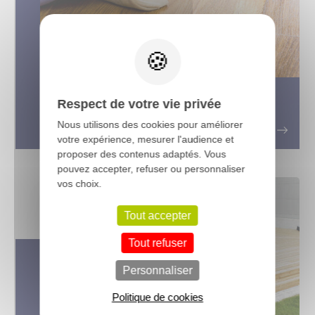
X
Comment protéger et entretenir les
Respect de votre vie privée
plans de travail de cuisine en bois ?
Nous utilisons des cookies pour améliorer
votre expérience, mesurer l'audience et
proposer des contenus adaptés. Vous
pouvez accepter, refuser ou personnaliser
vos choix.
Tout accepter
Tout refuser
Personnaliser
Politique de cookies