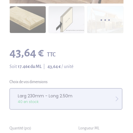
43,64 €
TTC
Soit
17.46
€ du ML
|
43,64 €
/ unité
Choix de vos dimensions
Larg 230mm - Long 2.50m
40 en stock
Quantité (pcs)
Longueur ML