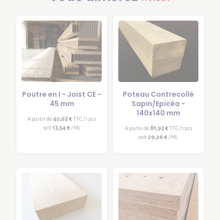
Poutre en I - Joist CE -
Poteau Contrecollé
45 mm
Sapin/Epicéa -
140x140 mm
40,63 €
A partir de
TTC / 1 pcs
13,54 €
soit
/ ML
81,93 €
A partir de
TTC / 1 pcs
29,26 €
soit
/ ML