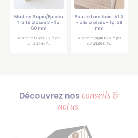
Madrier Sapin/Epicéa
Poutre Lamibois LVL X
Traité classe 2 - Ép.
- plis croisés - Ép. 39
50 mm
mm
12,71 €
70,96 €
A partir de
TTC / 1 pcs
A partir de
TTC / 1 pcs
4,24 €
23,65 €
soit
/ ML
soit
/ ML
conseils &
Découvrez nos
actus.