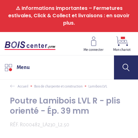
Panneau de gestion des cookies
⚠️ Informations importantes – Fermetures
estivales, Click & Collect et livraisons : en savoir
plus.
Me connecter
Mon chariot
Menu
Accueil
Bois de charpente et construction
Lamibois LVL
Poutre Lamibois LVL R - plis
orienté - Ép. 39 mm
RÉF.
R000482_LA230_L2.50