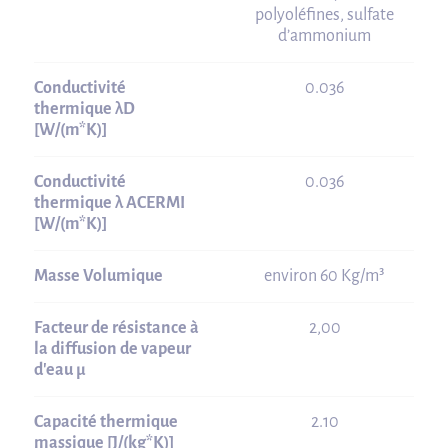
polyoléfines, sulfate
d’ammonium
Conductivité
0.036
thermique λD
[W/(m*K)]
Conductivité
0.036
thermique λ ACERMI
[W/(m*K)]
Masse Volumique
environ 60 Kg/m³
Facteur de résistance à
2,00
la diffusion de vapeur
d'eau μ
Capacité thermique
2.10
massique [J/(kg*K)]