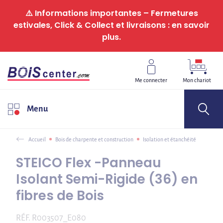
Panneau de gestion des cookies
⚠️ Informations importantes – Fermetures
estivales, Click & Collect et livraisons : en savoir
plus.
Me connecter
Mon chariot
Menu
Accueil
Bois de charpente et construction
Isolation et étanchéité
STEICO Flex -Panneau
Isolant Semi-Rigide (36) en
fibres de Bois
RÉF.
R003507_E080