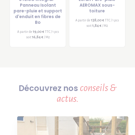
Panneau Isolant
AEROMAX sous-
pare-pluie et support
toiture
d'enduit en fibres de
138,00 €
A partir de
TTC / 1 pcs
Bo
1,84 €
soit
/ M2
19,00 €
A partir de
TTC / 1 pcs
16,84 €
soit
/ M2
conseils &
Découvrez nos
actus.