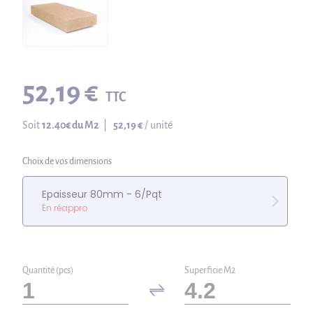
52,19 €
TTC
Soit
12.40
€ du M2
|
52,19 €
/ unité
Choix de vos dimensions
Epaisseur 80mm - 6/Pqt
En réappro
Quantité (pcs)
Superficie M2