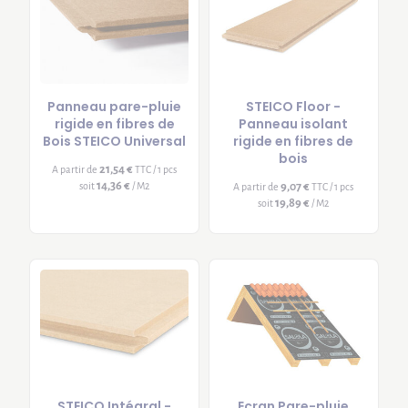
Panneau pare-pluie
STEICO Floor -
rigide en fibres de
Panneau isolant
Bois STEICO Universal
rigide en fibres de
bois
21,54 €
A partir de
TTC / 1 pcs
14,36 €
soit
/ M2
9,07 €
A partir de
TTC / 1 pcs
19,89 €
soit
/ M2
STEICO Intégral -
Ecran Pare-pluie