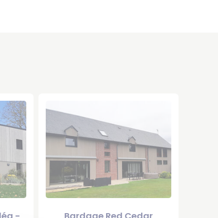
léa -
Bardage Red Cedar