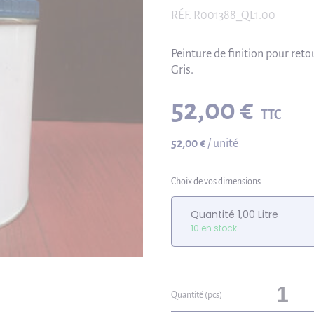
RÉF.
R001388_QL1.00
Peinture de finition pour ret
Gris.
52,00 €
TTC
52,00 €
/ unité
Choix de vos dimensions
Quantité 1,00 Litre
10 en stock
Quantité (pcs)