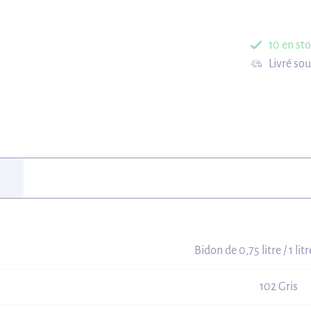
10 en st
Livré so
Bidon de 0,75 litre / 1 litre
102 Gris