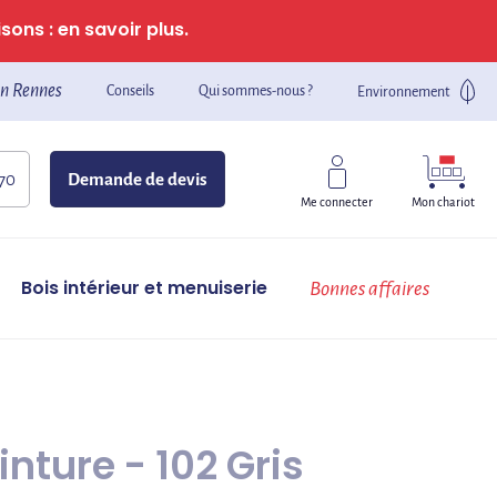
sons : en savoir plus.
n Rennes
Conseils
Qui sommes-nous ?
Environnement
 70
Demande de devis
Mon chariot
Me connecter
Bois intérieur et menuiserie
Bonnes affaires
inture - 102 Gris