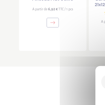
21x1
6,92 €
A partir de
TTC / 1 pcs
A 