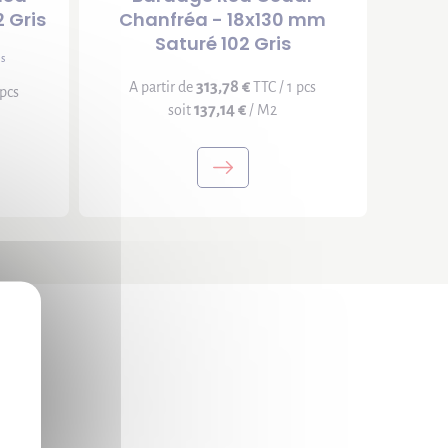
 Gris
Chanfréa - 18x130 mm
Saturé 102 Gris
is
313,78 €
A partir de
TTC / 1 pcs
 pcs
137,14 €
soit
/ M2
X
.