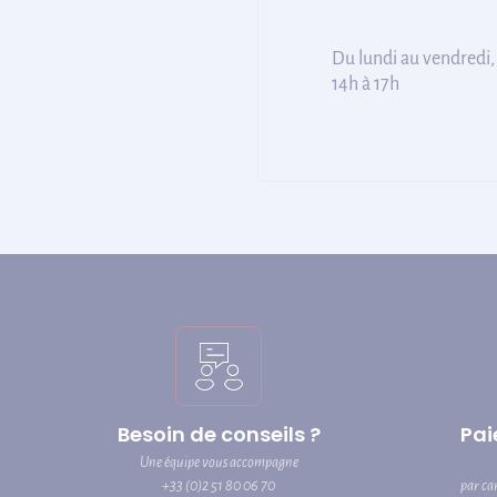
Du lundi au vendredi,
14h à 17h
Besoin de conseils ?
Pai
Une équipe vous accompagne
+33 (0)2 51 80 06 70
par ca