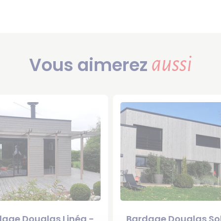
Vous aimerez
aussi
age Douglas Linéa -
Bardage Douglas So