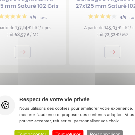
25 mm Saturé 102 Gris
27x125 mm Saturé 102
5/5
4/5
1 avis
1 av
137,14 €
145,03 €
partir de
TTC / 1 pcs
A partir de
TTC / 1
68,57 €
72,52 €
soit
/ M2
soit
/ M2
Respect de votre vie privée
Nous utilisons des cookies pour améliorer votre expérience,
mesurer l'audience et proposer des contenus adaptés. Vous
pouvez accepter, refuser ou personnaliser vos choix.
Découvrez nos
conseils & actus
Tout accepter
Tout refuser
Personnaliser